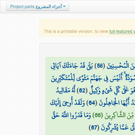
Project parts
أجزاء المشروع
This is a printable version, to view
full-featured 
بَلَىٰ قَدْ جَاءَتْكَ آيَاتِي
)
58
(
ِنَ الْمُحْسِنِينَ
وَدَّةٌ ۚ أَلَيْسَ فِي جَهَنَّمَ مَثْوًى لِّلْمُتَكَبِّرِينَ
لَّهُ مَقَالِيدُ
)
62
(
هُوَ عَلَىٰ كُلِّ شَيْءٍ وَكِيلٌ
وَلَقَدْ أُوحِيَ إِلَيْكَ
)
64
(
بُدُ أَيُّهَا الْجَاهِلُونَ
 مِّنَ الشَّاكِرِينَ (66
وَمَا قَدَرُوا اللَّهَ حَقَّ
)
67
(
لَىٰ عَمَّا يُشْرِكُونَ