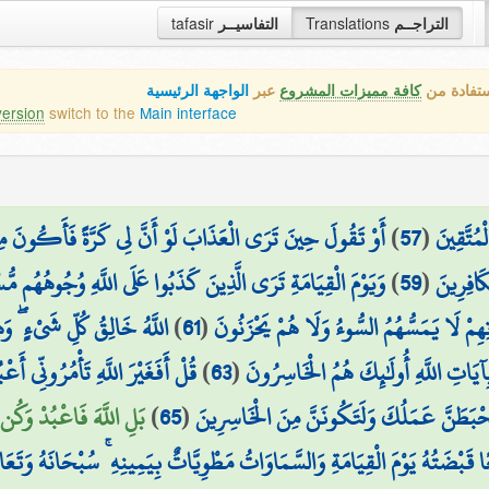
tafasir
التفاسيــر
Translations
التراجــم
ستفادة من
كافة مميزات المشروع
عبر
الواجهة الرئيسية
version
switch to the
Main interface
أَوْ تَقُولَ حِينَ تَرَى الْعَذَابَ لَوْ أَنَّ لِي كَرَّةً فَأَكُونَ م
)
57
(
مُتَّقِينَ
وَيَوْمَ الْقِيَامَةِ تَرَى الَّذِينَ كَذَبُوا عَلَى اللَّهِ وُجُوهُهُم مُّسْ
)
59
(
َافِرِينَ
اللَّهُ خَالِقُ كُلِّ شَيْءٍ ۖ وَ
)
61
(
زَتِهِمْ لَا يَمَسُّهُمُ السُّوءُ وَلَا هُمْ يَحْزَنُونَ
قُلْ أَفَغَيْرَ اللَّهِ تَأْمُرُونِّي أَعْ
)
63
(
يَاتِ اللَّهِ أُولَٰئِكَ هُمُ الْخَاسِرُونَ
بَلِ اللَّهَ فَاعْبُدْ وَكُن)
)
65
(
َحْبَطَنَّ عَمَلُكَ وَلَتَكُونَنَّ مِنَ الْخَاسِرِينَ
ا قَبْضَتُهُ يَوْمَ الْقِيَامَةِ وَالسَّمَاوَاتُ مَطْوِيَّاتٌ بِيَمِينِهِ ۚ سُبْحَانَهُ وَتَعَا