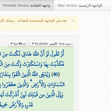
Printable Version
Main Version
الواجهة الرئيسية
واجهة الطباعة
×
هذه هي الواجهة المخصصة للطباعة ، يمكنك الإ
Az-Zumar
66
الزمر
سورة Sura
آية Aya
أَوْ تَقُولَ لَوْ أَنَّ اللَّهَ هَدَانِي لَكُنتُ مِنَ الْ
فَكَذَّبْتَ بِهَا وَاسْتَكْبَرْتَ وَكُنتَ مِنَ الْك
وَيُنَجِّي اللَّهُ الَّذِينَ اتَّقَوْا بِمَفَا
)
60
(
السَّمَاوَاتِ وَالْأَرْضِ ۗ وَالَّذِينَ كَفَرُوا بِآ
وَإِلَى الَّذِينَ مِن قَبْلِكَ لَئِنْ أَشْرَكْتَ لَي
قَدْرِهِ وَالْأَرْضُ جَمِيعً