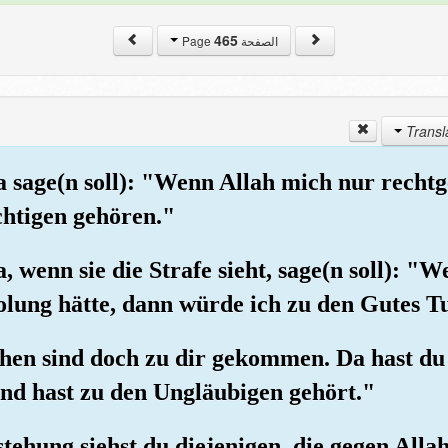
465
الصفحة Page
a sage(n soll): "Wenn Allah mich nur rechtge
chtigen gehören."
, wenn sie die Strafe sieht, sage(n soll): "
olung hätte, dann würde ich zu den Gutes 
chen sind doch zu dir gekommen. Da hast du 
nd hast zu den Ungläubigen gehört."
ehung siehst du diejenigen, die gegen Alla