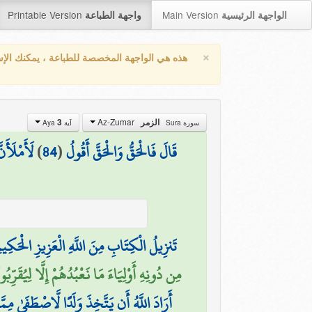
Printable Version
Main Version
الواجهة الرئيسية
واجهة الطباعة
×
هذه هي الواجهة المخصصة للطباعة ، يمكنك الإ
Az-Zumar
3
الزمر
سورة Sura
آية Aya
لَأَمْلَأَن
)
84
(
قَالَ فَالْحَقُّ وَالْحَقَّ أَقُولُ
تَنزِيلُ الْكِتَابِ مِنَ اللَّهِ الْعَزِيزِ الْحَكِيم
مِن دُونِهِ أَوْلِيَاءَ مَا نَعْبُدُهُمْ إِلَّا لِيُقَرِّ)
أَرَادَ اللَّهُ أَن يَتَّخِذَ وَلَدًا لَّاصْطَفَىٰ مِمَّ