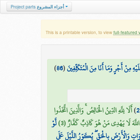
Project parts
أجزاء المشروع
This is a printable version, to view
full-featured 
)
86
(
هِ مِنْ أَجْرٍ وَمَا أَنَا مِنَ الْمُتَكَلِّفِينَ
أَلَا لِلَّهِ الدِّينُ الْخَالِصُ ۚ وَالَّذِينَ اتَّخَذُوا
)
2
ِنَّ اللَّهَ لَا يَهْدِي مَنْ هُوَ كَاذِبٌ كَفَّارٌ (3
لَّوْ
اتِ وَالْأَرْضَ بِالْحَقِّ ۖ يُكَوِّرُ اللَّيْلَ عَلَى