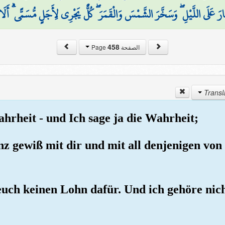
ارَ عَلَى اللَّيْلِ ۖ وَسَخَّرَ الشَّمْسَ وَالْقَمَرَ ۖ كُلٌّ يَجْرِي لِأَجَلٍ مُّسَمًّى ۗ أَلَا ه
458
الصفحة Page
Wahrheit - und Ich sage ja die Wahrheit;
nz gewiß mit dir und mit all denjenigen von i
euch keinen Lohn dafür. Und ich gehöre nich