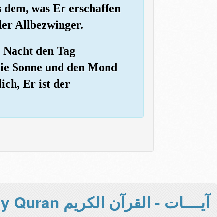
s dem, was Er erschaffen
 der Allbezwinger.
e Nacht den Tag
 die Sonne und den Mond
ich, Er ist der
آيــــات - القرآن الكريم Holy Quran -