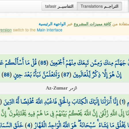
tafasir
التفاسيــر
Translations
التراجــم
ستفادة من
كافة مميزات المشروع
عبر
الواجهة الرئيسية
version
switch to the
Main interface
قُلْ مَا أَسْأَلُكُمْ عَلَيْ
)
85
(
َّ جَهَنَّمَ مِنكَ وَمِمَّن تَبِعَكَ مِنْهُمْ أَجْمَعِينَ
)
88
(
وَلَتَعْلَمُنَّ نَبَأَهُ بَعْدَ حِينٍ
)
87
(
إِنْ هُوَ إِلَّا ذِكْرٌ لِّلْعَالَمِينَ
الزمر Az-Zumar
(
إِنَّا أَنزَلْنَا إِلَيْكَ الْكِتَابَ بِالْحَقِّ فَاعْبُدِ اللَّهَ مُخْلِصًا لَّهُ الدِّينَ
)
1
(
ِ
بُونَا إِلَى اللَّهِ زُلْفَىٰ إِنَّ اللَّهَ يَحْكُمُ بَيْنَهُمْ فِي مَا هُمْ فِيهِ يَخْتَلِفُونَ ۗ إ
خَلَقَ السَّمَاوَ
)
4
(
ا يَخْلُقُ مَا يَشَاءُ ۚ سُبْحَانَهُ ۖ هُوَ اللَّهُ الْوَاحِدُ الْقَهَّارُ