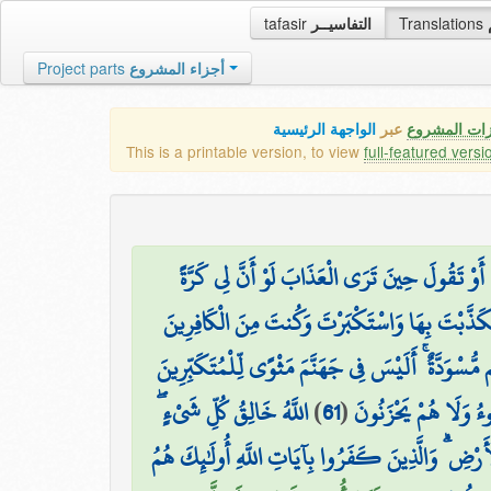
tafasir
التفاسيــر
Translations
Project parts
أجزاء المشروع
زات المشروع
عبر
الواجهة الرئيسية
This is a printable version, to view
full-featured versi
أَوْ تَقُولَ حِينَ تَرَى الْعَذَابَ لَوْ أَنَّ لِي كَرَّةً
َكَذَّبْتَ بِهَا وَاسْتَكْبَرْتَ وَكُنتَ مِنَ الْكَافِرِينَ
 مُّسْوَدَّةٌ ۚ أَلَيْسَ فِي جَهَنَّمَ مَثْوًى لِّلْمُتَكَبِّرِينَ
اللَّهُ خَالِقُ كُلِّ شَيْءٍ ۖ
)
61
(
ُّوءُ وَلَا هُمْ يَحْزَنُونَ
لْأَرْضِ ۗ وَالَّذِينَ كَفَرُوا بِآيَاتِ اللَّهِ أُولَٰئِكَ هُمُ