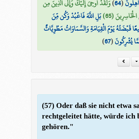
وَلَقَدْ أُوحِيَ إِلَيْكَ وَإِلَى الَّذِينَ مِن
)
64
(
جَاهِلُونَ
 الْخَاسِرِينَ (65
بَلِ اللَّهَ فَاعْبُدْ وَكُن مِّنَ
يعًا قَبْضَتُهُ يَوْمَ الْقِيَامَةِ وَالسَّمَاوَاتُ مَطْوِيَّاتٌ
)
67
(
مَّا يُشْرِكُونَ
(57) Oder daß sie nicht etwa s
rechtgeleitet hätte, würde ich
gehören."