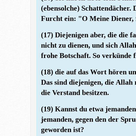
(ebensolche) Schattendächer. 
Furcht ein: "O Meine Diener, 
(17) Diejenigen aber, die die 
nicht zu dienen, und sich Allah
frohe Botschaft. So verkünde 
(18) die auf das Wort hören u
Das sind diejenigen, die Allah 
die Verstand besitzen.
(19) Kannst du etwa jemanden r
jemanden, gegen den der Spruc
geworden ist?