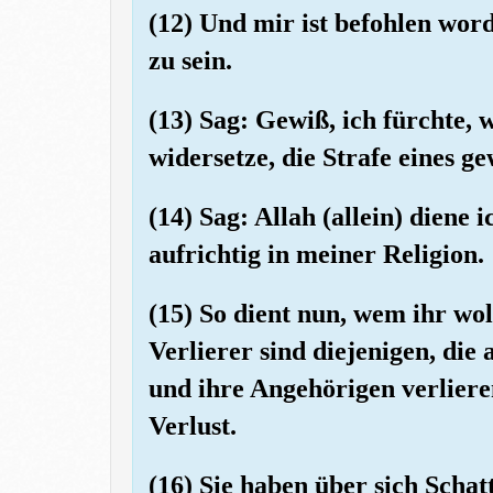
(12) Und mir ist befohlen wor
zu sein.
(13) Sag: Gewiß, ich fürchte
widersetze, die Strafe eines ge
(14) Sag: Allah (allein) diene
aufrichtig in meiner Religion.
(15) So dient nun, wem ihr wol
Verlierer sind diejenigen, die
und ihre Angehörigen verlieren
Verlust.
(16) Sie haben über sich Scha