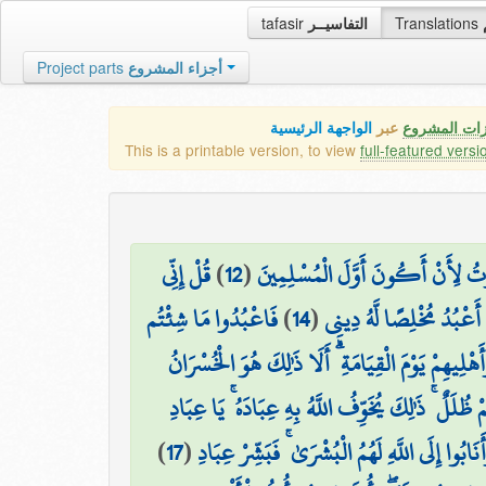
tafasir
التفاسيــر
Translations
Project parts
أجزاء المشروع
زات المشروع
عبر
الواجهة الرئيسية
This is a printable version, to view
full-featured versi
قُلْ إِنِّي
)
12
(
رْتُ لِأَنْ أَكُونَ أَوَّلَ الْمُسْلِمِينَ
فَاعْبُدُوا مَا شِئْتُم
)
14
(
َ أَعْبُدُ مُخْلِصًا لَّهُ دِينِي
ْلِيهِمْ يَوْمَ الْقِيَامَةِ ۗ أَلَا ذَٰلِكَ هُوَ الْخُسْرَانُ
 ظُلَلٌ ۚ ذَٰلِكَ يُخَوِّفُ اللَّهُ بِهِ عِبَادَهُ ۚ يَا عِبَادِ
)
17
(
بُوا إِلَى اللَّهِ لَهُمُ الْبُشْرَىٰ ۚ فَبَشِّرْ عِبَادِ