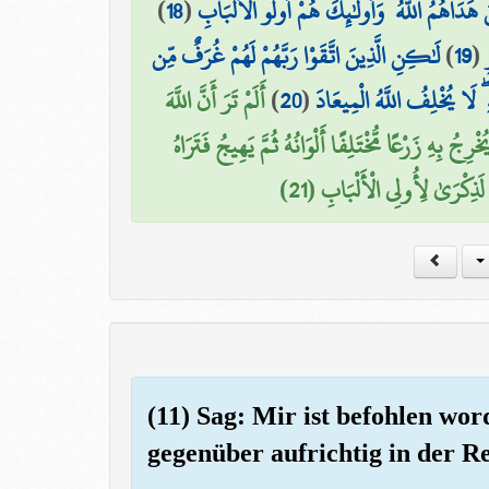
)
18
(
 هَدَاهُمُ اللَّهُ ۖ وَأُولَٰئِكَ هُمْ أُولُو الْأَلْبَابِ
لَٰكِنِ الَّذِينَ اتَّقَوْا رَبَّهُمْ لَهُمْ غُرَفٌ مِّن
)
19
(
أَلَمْ تَرَ أَنَّ اللَّهَ
)
20
(
 ۖ لَا يُخْلِفُ اللَّهُ الْمِيعَادَ
جُ بِهِ زَرْعًا مُّخْتَلِفًا أَلْوَانُهُ ثُمَّ يَهِيجُ فَتَرَاهُ
 لَذِكْرَىٰ لِأُولِي الْأَلْبَابِ (21
(11) Sag: Mir ist befohlen wo
gegenüber aufrichtig in der Re