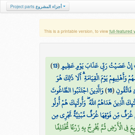
أجزاء المشروع
Project parts
This is a printable version, to view
full-featured 
ُ إِنْ عَصَيْتُ رَبِّي عَذَابَ يَوْمٍ عَظِيمٍ
(
13
)
وَأَهْلِيهِمْ يَوْمَ الْقِيَامَةِ ۗ أَلَا ذَٰلِكَ هُوَ
ِ فَاتَّقُونِ
(
16
)
وَالَّذِينَ اجْتَنَبُوا الطَّاغُوتَ
ٰئِكَ الَّذِينَ هَدَاهُمُ اللَّهُ ۖ وَأُولَٰئِكَ هُمْ أُولُو
هُمْ غُرَفٌ مِّن فَوْقِهَا غُرَفٌ مَّبْنِيَّةٌ تَجْرِي مِن
يعَ فِي الْأَرْضِ ثُمَّ يُخْرِجُ بِهِ زَرْعًا مُّخْتَلِفًا