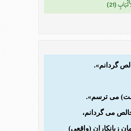
َلْبَابِ (21)
ان زیانکاران (واقعی)