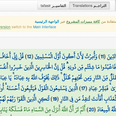
التراجــم
Translations
التفاسيــر
tafasir
ستفادة من
كافة مميزات المشروع
عبر
الواجهة الرئيسية
version
switch to the
Main interface
لدِّينَ
(
11
)
وَأُمِرْتُ لِأَنْ أَكُونَ أَوَّلَ الْمُسْلِمِينَ
(
12
)
قُلْ إِنِّي أَخَاف
فَاعْبُدُوا مَا شِئْتُم مِّن دُونِهِ ۗ قُلْ إِنَّ الْخَاسِرِينَ الَّذِينَ خَسِرُوا أَنفُسَهُمْ 
لَلٌ مِّنَ النَّارِ وَمِن تَحْتِهِمْ ظُلَلٌ ۚ ذَٰلِكَ يُخَوِّفُ اللَّهُ بِهِ عِبَادَهُ ۚ يَا عِبَاد
َىٰ ۚ فَبَشِّرْ عِبَادِ
(
17
)
الَّذِينَ يَسْتَمِعُونَ الْقَوْلَ فَيَتَّبِعُونَ أَحْسَنَهُ ۚ أُولَ
لْعَذَابِ أَفَأَنتَ تُنقِذُ مَن فِي النَّارِ
(
19
)
لَٰكِنِ الَّذِينَ اتَّقَوْا رَبَّهُمْ لَ
َّهُ الْمِيعَادَ
(
20
)
أَلَمْ تَرَ أَنَّ اللَّهَ أَنزَلَ مِنَ السَّمَاءِ مَاءً فَسَلَكَهُ يَنَابِ