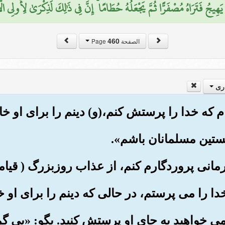
َّ يَهِيجُ فَتَرَاهُ مُصْفَرًّا ثُمَّ يَجْعَلُهُ حُطَامًا ۚ إِنَّ فِي ذَٰلِكَ لَذِكْرَىٰ لِأُولِي الْأ
460
الصفحة Page
ری
 می خواهید به جای او پرستش کنید. بگو: «بی گم