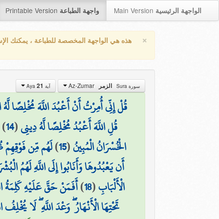
Printable Version
Main Version
الواجهة الرئيسية
واجهة الطباعة
×
هذه هي الواجهة المخصصة للطباعة ، يمكنك الإ
Az-Zumar
الزمر
21
سورة Sura
آية Aya
قُلْ إِنِّي أُمِرْتُ أَنْ أَعْبُدَ اللَّهَ مُخْلِصًا لَّهُ ا
قُلِ اللَّهَ أَعْبُدُ مُخْلِصًا لَّهُ دِينِي
(
14
)
الْخُسْرَانُ الْمُبِينُ
(
15
)
لَهُم مِّن فَوْقِهِمْ ظُ
أَن يَعْبُدُوهَا وَأَنَابُوا إِلَى اللَّهِ لَهُمُ الْبُشْر
الْأَلْبَابِ
(
18
)
أَفَمَنْ حَقَّ عَلَيْهِ كَلِمَةُ ا
تَحْتِهَا الْأَنْهَارُ ۖ وَعْدَ اللَّهِ ۖ لَا يُخْلِفُ الل