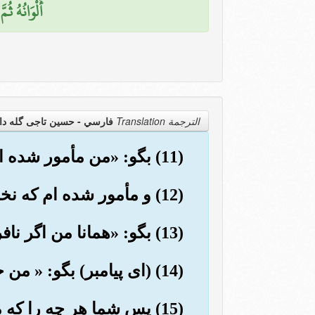
أَلْوَانُهُ ثُم
الترجمة Translation
فارسي - حسین تاجی گله دا
(11) بگو: «من مأمور شده ام که خدا را پرستش کنم،(و) دینم را برای او خالص گردانم».
(12) و مأمور شده ام که نخستین مسلمانان باشم».
(13) بگو: «همانا من اگر نافرمانی پروردگارم کنم، از عذاب روزبزرگ ( قیامت) می ترسم».
(14) (ای پیامبر) بگو: « من خدا را می پرستم، در حالی که دینم را برای او خالص می گردانم،
(15) پس شما هر چه را که