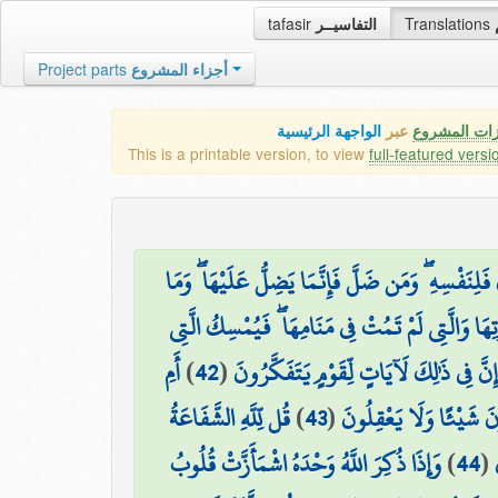
tafasir
التفاسيــر
Translations
Project parts
أجزاء المشروع
زات المشروع
عبر
الواجهة الرئيسية
This is a printable version, to view
full-featured versi
فَلِنَفْسِهِ ۖ وَمَن ضَلَّ فَإِنَّمَا يَضِلُّ عَلَيْهَا ۖ وَمَا
تِهَا وَالَّتِي لَمْ تَمُتْ فِي مَنَامِهَا ۖ فَيُمْسِكُ الَّتِي
أَمِ
)
42
(
ِنَّ فِي ذَٰلِكَ لَآيَاتٍ لِّقَوْمٍ يَتَفَكَّرُونَ
قُل لِّلَّهِ الشَّفَاعَةُ
)
43
(
ونَ شَيْئًا وَلَا يَعْقِلُونَ
وَإِذَا ذُكِرَ اللَّهُ وَحْدَهُ اشْمَأَزَّتْ قُلُوبُ
)
44
(