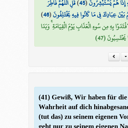
قُلِ اللَّهُمَّ فَاطِرَ
)
45
(
هِ إِذَا هُمْ يَسْتَبْشِرُونَ
)
46
(
بَيْنَ عِبَادِكَ فِي مَا كَانُوا فِيهِ يَخْتَلِفُونَ
افْتَدَوْا بِهِ مِن سُوءِ الْعَذَابِ يَوْمَ الْقِيَامَةِ ۚ وَبَدَا
 يَحْتَسِبُونَ (47
(41) Gewiß, Wir haben für di
Wahrheit auf dich hinabgesandt
(tut das) zu seinem eigenen Vor
geht nur zu seinem eigenen Nac