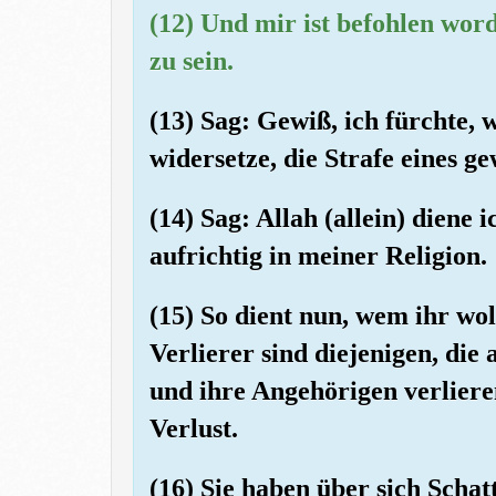
(12) Und mir ist befohlen wor
zu sein.
(13) Sag: Gewiß, ich fürchte
widersetze, die Strafe eines ge
(14) Sag: Allah (allein) diene
aufrichtig in meiner Religion.
(15) So dient nun, wem ihr wol
Verlierer sind diejenigen, die
und ihre Angehörigen verlieren
Verlust.
(16) Sie haben über sich Scha