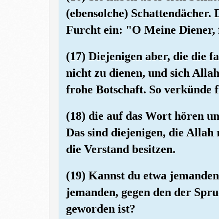
(ebensolche) Schattendächer. 
Furcht ein: "O Meine Diener, 
(17) Diejenigen aber, die die 
nicht zu dienen, und sich Allah
frohe Botschaft. So verkünde 
(18) die auf das Wort hören u
Das sind diejenigen, die Allah 
die Verstand besitzen.
(19) Kannst du etwa jemanden r
jemanden, gegen den der Spruc
geworden ist?