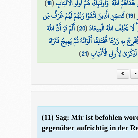
)
18
(
 هَدَاهُمُ اللَّهُ ۖ وَأُولَٰئِكَ هُمْ أُولُو الْأَلْبَابِ
لَٰكِنِ الَّذِينَ اتَّقَوْا رَبَّهُمْ لَهُمْ غُرَفٌ مِّن
)
19
(
أَلَمْ تَرَ أَنَّ اللَّهَ
)
20
(
 ۖ لَا يُخْلِفُ اللَّهُ الْمِيعَادَ
جُ بِهِ زَرْعًا مُّخْتَلِفًا أَلْوَانُهُ ثُمَّ يَهِيجُ فَتَرَاهُ
)
21
(
 لَذِكْرَىٰ لِأُولِي الْأَلْبَابِ
(11) Sag: Mir ist befohlen wo
gegenüber aufrichtig in der Re