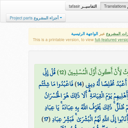
tafasir
التفاسيــر
Translations
Project parts
أجزاء المشروع
زات المشروع
عبر
الواجهة الرئيسية
This is a printable version, to view
full-featured versi
رْتُ لِأَنْ أَكُونَ أَوَّلَ الْمُسْلِمِينَ (12
قُلْ إِنِّي
فَاعْبُدُوا مَا شِئْتُم
)
14
(
َ أَعْبُدُ مُخْلِصًا لَّهُ دِينِي
ْلِيهِمْ يَوْمَ الْقِيَامَةِ ۗ أَلَا ذَٰلِكَ هُوَ الْخُسْرَانُ
 ظُلَلٌ ۚ ذَٰلِكَ يُخَوِّفُ اللَّهُ بِهِ عِبَادَهُ ۚ يَا عِبَادِ
)
17
(
بُوا إِلَى اللَّهِ لَهُمُ الْبُشْرَىٰ ۚ فَبَشِّرْ عِبَادِ