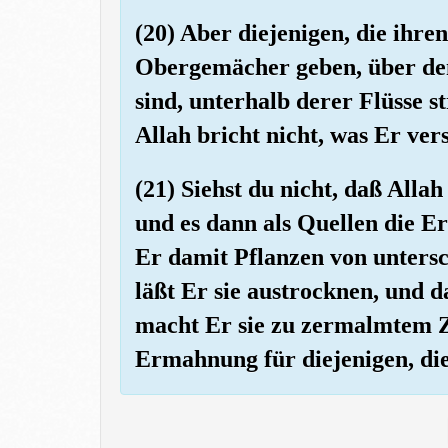
(20) Aber diejenigen, die ihren
Obergemächer geben, über de
sind, unterhalb derer Flüsse s
Allah bricht nicht, was Er ver
(21) Siehst du nicht, daß A
und es dann als Quellen die E
Er damit Pflanzen von untersc
läßt Er sie austrocknen, und d
macht Er sie zu zermalmtem Ze
Ermahnung für diejenigen, die