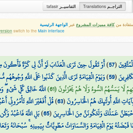
tafasir
التفاسيــر
Translations
التراجــم
ستفادة من
كافة مميزات المشروع
عبر
الواجهة الرئيسية
version
switch to the
Main interface
أَوْ تَقُولَ حِينَ تَرَى الْعَذَابَ لَوْ أَنَّ لِي كَرَّةً فَأَكُونَ م
)
57
(
مُتَّقِينَ
وَيَوْمَ الْقِيَامَةِ تَرَى الَّذِينَ كَذَبُوا عَلَى اللَّهِ وُجُوهُهُم مُّسْ
)
59
(
َافِرِينَ
زَتِهِمْ لَا يَمَسُّهُمُ السُّوءُ وَلَا هُمْ يَحْزَنُونَ (61
اللَّهُ خَالِقُ كُلِّ شَيْءٍ ۖ وَ
قُلْ أَفَغَيْرَ اللَّهِ تَأْمُرُونِّي أَعْ
)
63
(
يَاتِ اللَّهِ أُولَٰئِكَ هُمُ الْخَاسِرُونَ
بَلِ اللَّهَ فَاعْبُدْ وَكُن
)
65
(
َحْبَطَنَّ عَمَلُكَ وَلَتَكُونَنَّ مِنَ الْخَاسِرِينَ
ا قَبْضَتُهُ يَوْمَ الْقِيَامَةِ وَالسَّمَاوَاتُ مَطْوِيَّاتٌ بِيَمِينِهِ ۚ سُبْحَانَهُ وَتَعَا