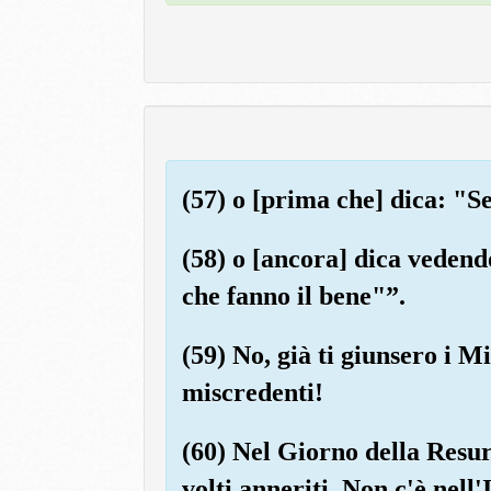
(57) o [prima che] dica: "S
(58) o [ancora] dica vedendo
che fanno il bene"”.
(59) No, già ti giunsero i Mi
miscredenti!
(60) Nel Giorno della Resu
volti anneriti. Non c'è nel