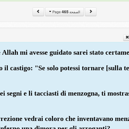
465
الصفحة Page
e Allah mi avesse guidato sarei stato certam
 il castigo: "Se solo potessi tornare [sulla t
ei segni e li tacciasti di menzogna, ti mostras
rrezione vedrai coloro che inventavano menz
l'Inferno una dimora per gli arroganti?