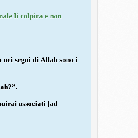
ale li colpirà e non
 nei segni di Allah sono i
lah?”.
buirai associati [ad