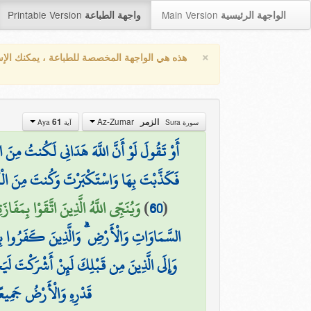
Printable Version
Main Version
الواجهة الرئيسية
واجهة الطباعة
×
هذه هي الواجهة المخصصة للطباعة ، يمكنك الإ
Az-Zumar
61
الزمر
سورة Sura
آية Aya
أَوْ تَقُولَ لَوْ أَنَّ اللَّهَ هَدَانِي لَكُنتُ مِنَ الْ
فَكَذَّبْتَ بِهَا وَاسْتَكْبَرْتَ وَكُنتَ مِنَ الْك
وَيُنَجِّي اللَّهُ الَّذِينَ اتَّقَوْا بِمَفَا)
)
60
(
السَّمَاوَاتِ وَالْأَرْضِ ۗ وَالَّذِينَ كَفَرُوا بِآ
وَإِلَى الَّذِينَ مِن قَبْلِكَ لَئِنْ أَشْرَكْتَ لَي
قَدْرِهِ وَالْأَرْضُ جَمِيعً