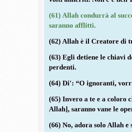
(61) Allah condurrà al succ
saranno afflitti.
(62) Allah è il Creatore di tu
(63) Egli detiene le chiavi d
perdenti.
(64) Di': “O ignoranti, vor
(65) Invero a te e a coloro c
Allah], saranno vane le oper
(66) No, adora solo Allah e s