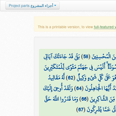
Project parts
أجزاء المشروع
This is a printable version, to view
full-featured 
بَلَىٰ قَدْ جَاءَتْكَ آيَاتِي
)
58
(
ِنَ الْمُحْسِنِينَ
وَدَّةٌ ۚ أَلَيْسَ فِي جَهَنَّمَ مَثْوًى لِّلْمُتَكَبِّرِينَ
لَّهُ مَقَالِيدُ
)
62
(
هُوَ عَلَىٰ كُلِّ شَيْءٍ وَكِيلٌ
وَلَقَدْ أُوحِيَ إِلَيْكَ
)
64
(
بُدُ أَيُّهَا الْجَاهِلُونَ
وَمَا قَدَرُوا اللَّهَ حَقَّ
)
66
(
 مِّنَ الشَّاكِرِينَ
)
67
(
لَىٰ عَمَّا يُشْرِكُونَ