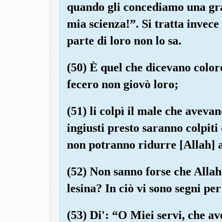
quando gli concediamo una gra
mia scienza!”. Si tratta invec
parte di loro non lo sa.
(50) È quel che dicevano color
fecero non giovò loro;
(51) li colpì il male che avevan
ingiusti presto saranno colpit
non potranno ridurre [Allah] 
(52) Non sanno forse che Allah
lesina? In ciò vi sono segni pe
(53) Di': “O Miei servi, che av