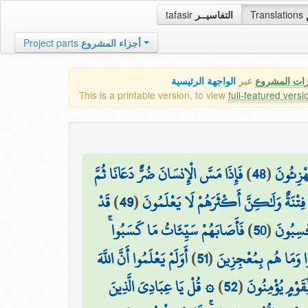
tafasir
التفاسيــر
Translations
Project parts
أجزاء المشروع
زات المشروع
عبر
الواجهة الرئيسية
This is a printable version, to view
full-featured versi
فَإِذَا مَسَّ الْإِنسَانَ ضُرٌّ دَعَانَا ثُمَّ
)
48
(
هْزِئُونَ
قَدْ
)
49
(
هِيَ فِتْنَةٌ وَلَٰكِنَّ أَكْثَرَهُمْ لَا يَعْلَمُونَ
فَأَصَابَهُمْ سَيِّئَاتُ مَا كَسَبُوا ۚ
)
50
(
كْسِبُونَ
أَوَلَمْ يَعْلَمُوا أَنَّ اللَّهَ
)
51
(
ا وَمَا هُم بِمُعْجِزِينَ
۞ قُلْ يَا عِبَادِيَ الَّذِينَ
)
52
(
قَوْمٍ يُؤْمِنُونَ