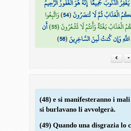
 يَغْفِرُ الذُّنُوبَ جَمِيعًا ۚ إِنَّهُ هُوَ الْغَفُورُ الرَّحِيمُ
وَاتَّبِعُوا
)
54
(
تِيَكُمُ الْعَذَابُ ثُمَّ لَا تُنصَرُونَ
ُ الْعَذَابُ بَغْتَةً وَأَنتُمْ لَا تَشْعُرُونَ (55
أَن
)
56
(
للَّهِ وَإِن كُنتُ لَمِنَ السَّاخِرِينَ
(48) e si manifesteranno i mal
si burlavano li avvolgerà.
(49) Quando una disgrazia lo c