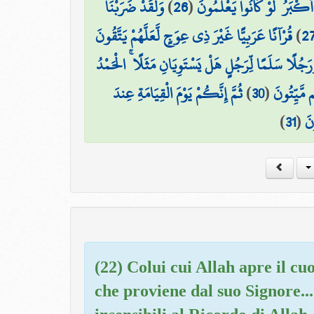
وَلَقَدْ ضَرَبْنَا
)
26
(
ِ أَكْبَرُ ۚ لَوْ كَانُوا يَعْلَمُونَ
قُرْآنًا عَرَبِيًّا غَيْرَ ذِي عِوَجٍ لَّعَلَّهُمْ يَتَّقُونَ
)
2
جُلًا سَلَمًا لِّرَجُلٍ هَلْ يَسْتَوِيَانِ مَثَلًا ۚ الْحَمْدُ
ثُمَّ إِنَّكُمْ يَوْمَ الْقِيَامَةِ عِندَ
)
30
(
م مَّيِّتُونَ
)
31
(
نَ
(22) Colui cui Allah apre il cu
che proviene dal suo Signore..