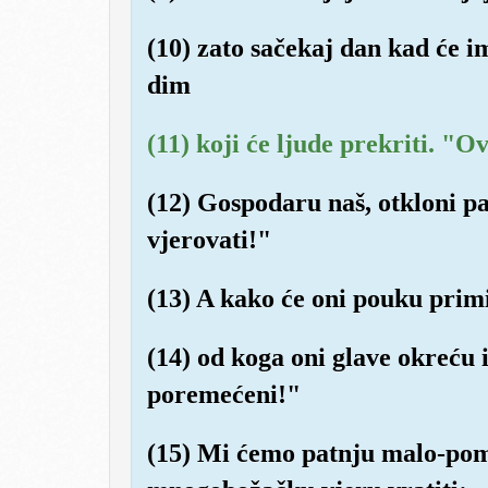
(10) zato sačekaj dan kad će im
dim
(11) koji će ljude prekriti. "O
(12) Gospodaru naš, otkloni pa
vjerovati!"
(13) A kako će oni pouku primit
(14) od koga oni glave okreću
poremećeni!"
(15) Mi ćemo patnju malo-pomal