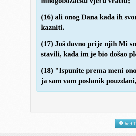
mnogobožačku vjeru vratiti;
(16) ali onog Dana kada ih sv
kazniti.
(17) Još davno prije njih Mi 
stavili, kada im je bio došao p
(18) "Ispunite prema meni ono 
ja sam vam poslanik pouzdani