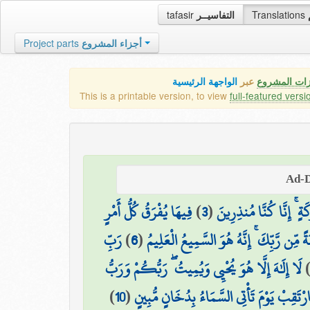
tafasir
التفاسيــر
Translations
Project parts
أجزاء المشروع
زات المشروع
عبر
الواجهة الرئيسية
This is a printable version, to view
full-featured versi
فِيهَا يُفْرَقُ كُلُّ أَمْرٍ
)
3
(
رَكَةٍ ۚ إِنَّا كُنَّا مُنذِرِينَ
رَبِّ
)
6
(
ةً مِّن رَّبِّكَ ۚ إِنَّهُ هُوَ السَّمِيعُ الْعَلِيمُ
لَا إِلَٰهَ إِلَّا هُوَ يُحْيِي وَيُمِيتُ ۖ رَبُّكُمْ وَرَبُّ
)
10
(
ارْتَقِبْ يَوْمَ تَأْتِي السَّمَاءُ بِدُخَانٍ مُّبِينٍ