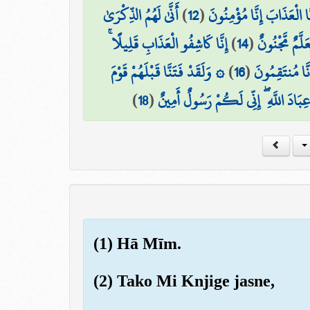
أَنَّىٰ لَهُمُ الذِّكْرَىٰ
)
12
(
 الْعَذَابَ إِنَّا مُؤْمِنُونَ
إِنَّا كَاشِفُو الْعَذَابِ قَلِيلًا ۚ
)
14
(
عَلَّمٌ مَّجْنُونٌ
۞ وَلَقَدْ فَتَنَّا قَبْلَهُمْ قَوْمَ
)
16
(
َّا مُنتَقِمُونَ
)
18
(
َ عِبَادَ اللَّهِ ۖ إِنِّي لَكُمْ رَسُولٌ أَمِينٌ
(1) Hā Mīm.
(2) Tako Mi Knjige jasne,