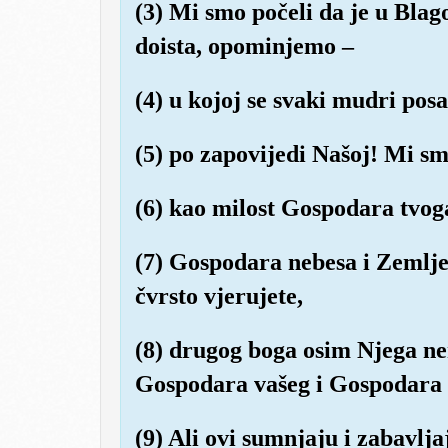
(3) Mi smo počeli da je u Blag
doista, opominjemo –
(4) u kojoj se svaki mudri posa
(5) po zapovijedi Našoj! Mi smo
(6) kao milost Gospodara tvoga 
(7) Gospodara nebesa i Zemlje 
čvrsto vjerujete,
(8) drugog boga osim Njega ne
Gospodara vašeg i Gospodara 
(9) Ali ovi sumnjaju i zabavlja