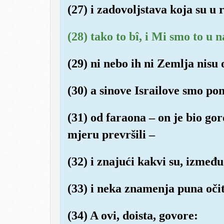
(27) i zadovoljstava koja su u 
(28) tako to bî, i Mi smo to u 
(29) ni nebo ih ni Zemlja nisu o
(30) a sinove Israilove smo pon
(31) od faraona – on je bio gor
mjeru prevršili –
(32) i znajući kakvi su, izmeđ
(33) i neka znamenja puna očit
(34) A ovi, doista, govore: