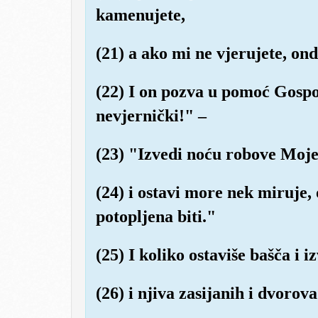
kamenujete,
(21) a ako mi ne vjerujete, on
(22) I on pozva u pomoć Gospo
nevjernički!" –
(23) "Izvedi noću robove Moje
(24) i ostavi more nek miruje, 
potopljena biti."
(25) I koliko ostaviše bašča i i
(26) i njiva zasijanih i dvorova