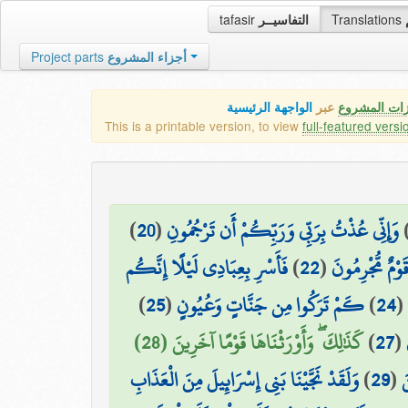
tafasir
التفاسيــر
Translations
Project parts
أجزاء المشروع
زات المشروع
عبر
الواجهة الرئيسية
This is a printable version, to view
full-featured versi
)
20
(
وَإِنِّي عُذْتُ بِرَبِّي وَرَبِّكُمْ أَن تَرْجُمُونِ
فَأَسْرِ بِعِبَادِي لَيْلًا إِنَّكُم
)
22
(
قَوْمٌ مُّجْرِمُونَ
)
25
(
كَمْ تَرَكُوا مِن جَنَّاتٍ وَعُيُونٍ
)
24
(
كَذَٰلِكَ ۖ وَأَوْرَثْنَاهَا قَوْمًا آخَرِينَ (28)
)
27
(
وَلَقَدْ نَجَّيْنَا بَنِي إِسْرَائِيلَ مِنَ الْعَذَابِ
)
29
(
َ