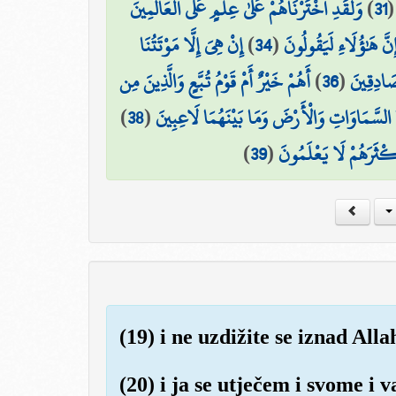
وَلَقَدِ اخْتَرْنَاهُمْ عَلَىٰ عِلْمٍ عَلَى الْعَالَمِينَ
)
31
إِنْ هِيَ إِلَّا مَوْتَتُنَا
)
34
(
ِنَّ هَٰؤُلَاءِ لَيَقُولُونَ
أَهُمْ خَيْرٌ أَمْ قَوْمُ تُبَّعٍ وَالَّذِينَ مِن
)
36
(
صَادِقِينَ
)
38
(
 السَّمَاوَاتِ وَالْأَرْضَ وَمَا بَيْنَهُمَا لَاعِبِينَ
)
39
(
َكْثَرَهُمْ لَا يَعْلَمُونَ
(19) i ne uzdižite se iznad Al
(20) i ja se utječem i svome 