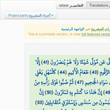
tafasir
التفاسيــر
Translations
Project parts
أجزاء المشروع
زات المشروع
عبر
الواجهة الرئيسية
This is a printable version, to view
full-featured versi
إِلَّا
)
41
(
وْلًى عَن مَّوْلًى شَيْئًا وَلَا هُمْ يُنصَرُونَ
كَالْمُهْلِ يَغْلِي
)
44
(
طَعَامُ الْأَثِيمِ
)
43
(
زَّقُّومِ
ثُمَّ صُبُّوا فَوْقَ رَأْسِهِ مِنْ
)
47
(
ىٰ سَوَاءِ الْجَحِيمِ
إِنَّ
)
50
(
إِنَّ هَٰذَا مَا كُنتُم بِهِ تَمْتَرُونَ
)
4
)
53
(
ْبَسُونَ مِن سُندُسٍ وَإِسْتَبْرَقٍ مُّتَقَابِلِينَ