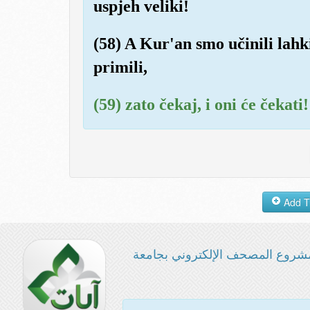
uspjeh veliki!
(58) A Kur'an smo učinili lahk
primili,
(59) zato čekaj, i oni će čekati!
شروع المصحف الإلكتروني بجامعة