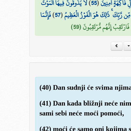
لَا يَذُوقُونَ فِيهَا الْمَوْتَ
)
55
(
 فَاكِهَةٍ آمِنِينَ
فَإِنَّمَا
)
57
(
ِن رَّبِّكَ ۚ ذَٰلِكَ هُوَ الْفَوْزُ الْعَظِيمُ
فَارْتَقِبْ إِنَّهُم مُّرْتَقِبُونَ (59)
(40) Dan sudnji će svima njima
(41) Dan kada bližnji neće nima
sami sebi neće moći pomoći,
(42) moći će samo oni kojima se