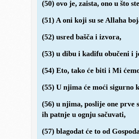
(50) ovo je, zaista, ono u što s
(51) A oni koji su se Allaha boj
(52) usred bašča i izvora,
(53) u dibu i kadifu obučeni i
(54) Eto, tako će biti i Mi ćem
(55) U njima će moći sigurno k
(56) u njima, poslije one prve 
ih patnje u ognju sačuvati,
(57) blagodat će to od Gospodara