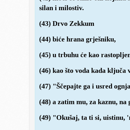
silan i milostiv.
(43) Drvo Zekkum
(44) biće hrana grješniku,
(45) u trbuhu će kao rastoplje
(46) kao što voda kada ključa v
(47) "Ščepajte ga i usred ognj
(48) a zatim mu, za kaznu, na 
(49) "Okušaj, ta ti si, uistinu, 