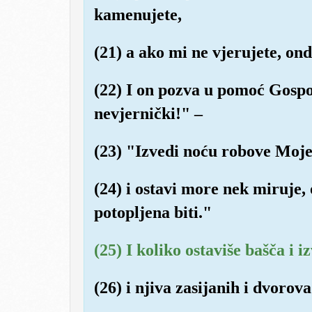
kamenujete,
(21) a ako mi ne vjerujete, on
(22) I on pozva u pomoć Gospo
nevjernički!" –
(23) "Izvedi noću robove Moje
(24) i ostavi more nek miruje, 
potopljena biti."
(25) I koliko ostaviše bašča i i
(26) i njiva zasijanih i dvorova