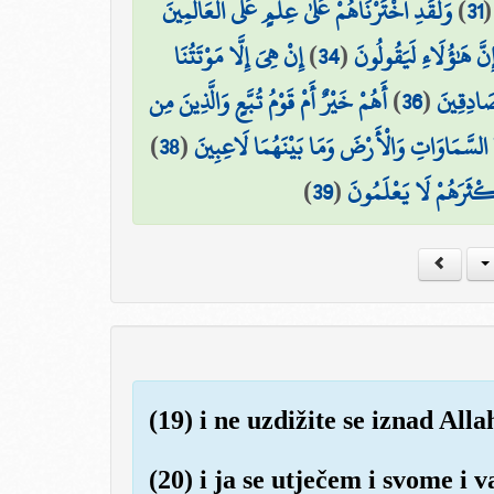
وَلَقَدِ اخْتَرْنَاهُمْ عَلَىٰ عِلْمٍ عَلَى الْعَالَمِينَ
)
31
إِنْ هِيَ إِلَّا مَوْتَتُنَا
)
34
(
ِنَّ هَٰؤُلَاءِ لَيَقُولُونَ
أَهُمْ خَيْرٌ أَمْ قَوْمُ تُبَّعٍ وَالَّذِينَ مِن
)
36
(
صَادِقِينَ
)
38
(
 السَّمَاوَاتِ وَالْأَرْضَ وَمَا بَيْنَهُمَا لَاعِبِينَ
)
39
(
َكْثَرَهُمْ لَا يَعْلَمُونَ
(19) i ne uzdižite se iznad Al
(20) i ja se utječem i svome 