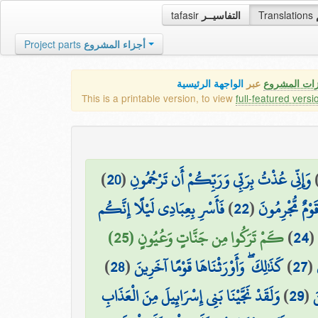
tafasir
التفاسيــر
Translations
Project parts
أجزاء المشروع
زات المشروع
عبر
الواجهة الرئيسية
This is a printable version, to view
full-featured versi
)
20
(
وَإِنِّي عُذْتُ بِرَبِّي وَرَبِّكُمْ أَن تَرْجُمُونِ
فَأَسْرِ بِعِبَادِي لَيْلًا إِنَّكُم
)
22
(
قَوْمٌ مُّجْرِمُونَ
كَمْ تَرَكُوا مِن جَنَّاتٍ وَعُيُونٍ (25)
)
24
(
)
28
(
كَذَٰلِكَ ۖ وَأَوْرَثْنَاهَا قَوْمًا آخَرِينَ
)
27
(
وَلَقَدْ نَجَّيْنَا بَنِي إِسْرَائِيلَ مِنَ الْعَذَابِ
)
29
(
َ