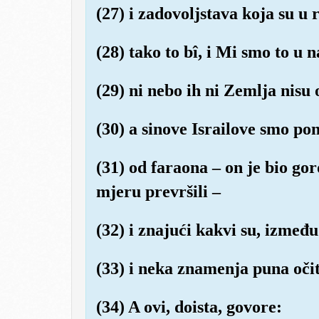
(27) i zadovoljstava koja su u 
(28) tako to bî, i Mi smo to u 
(29) ni nebo ih ni Zemlja nisu o
(30) a sinove Israilove smo pon
(31) od faraona – on je bio gor
mjeru prevršili –
(32) i znajući kakvi su, izmeđ
(33) i neka znamenja puna očit
(34) A ovi, doista, govore: