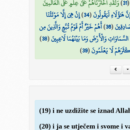
وَلَقَدِ اخْتَرْنَاهُمْ عَلَىٰ عِلْمٍ عَلَى الْعَالَمِينَ
)
31
إِنْ هِيَ إِلَّا مَوْتَتُنَا
)
34
(
ِنَّ هَٰؤُلَاءِ لَيَقُولُونَ
أَهُمْ خَيْرٌ أَمْ قَوْمُ تُبَّعٍ وَالَّذِينَ مِن
)
36
(
صَادِقِينَ
)
38
(
 السَّمَاوَاتِ وَالْأَرْضَ وَمَا بَيْنَهُمَا لَاعِبِينَ
)
39
(
َكْثَرَهُمْ لَا يَعْلَمُونَ
(19) i ne uzdižite se iznad Al
(20) i ja se utječem i svome 