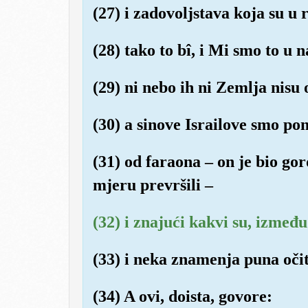
(27) i zadovoljstava koja su u 
(28) tako to bî, i Mi smo to u 
(29) ni nebo ih ni Zemlja nisu o
(30) a sinove Israilove smo pon
(31) od faraona – on je bio gor
mjeru prevršili –
(32) i znajući kakvi su, izmeđ
(33) i neka znamenja puna očit
(34) A ovi, doista, govore: