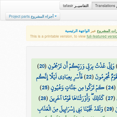
tafasir
التفاسيــر
Translations
Project parts
أجزاء المشروع
زات المشروع
عبر
الواجهة الرئيسية
This is a printable version, to view
full-featured versi
)
20
(
وَإِنِّي عُذْتُ بِرَبِّي وَرَبِّكُمْ أَن تَرْجُمُونِ
فَأَسْرِ بِعِبَادِي لَيْلًا إِنَّكُم
)
22
(
قَوْمٌ مُّجْرِمُونَ
)
25
(
كَمْ تَرَكُوا مِن جَنَّاتٍ وَعُيُونٍ
)
24
(
)
28
(
كَذَٰلِكَ ۖ وَأَوْرَثْنَاهَا قَوْمًا آخَرِينَ
)
27
(
وَلَقَدْ نَجَّيْنَا بَنِي إِسْرَائِيلَ مِنَ الْعَذَابِ
)
29
(
َ