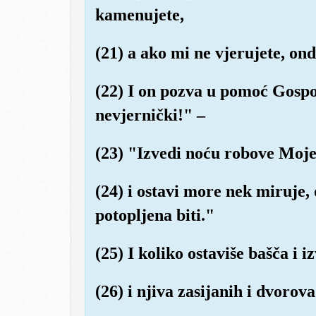
kamenujete,
(21) a ako mi ne vjerujete, on
(22) I on pozva u pomoć Gospo
nevjernički!" –
(23) "Izvedi noću robove Moje
(24) i ostavi more nek miruje, 
potopljena biti."
(25) I koliko ostaviše bašča i i
(26) i njiva zasijanih i dvorova