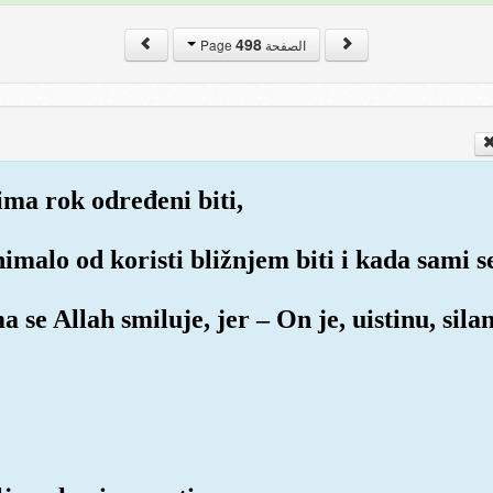
498
الصفحة Page
ima rok određeni biti,
nimalo od koristi bližnjem biti i kada sami 
 se Allah smiluje, jer – On je, uistinu, silan