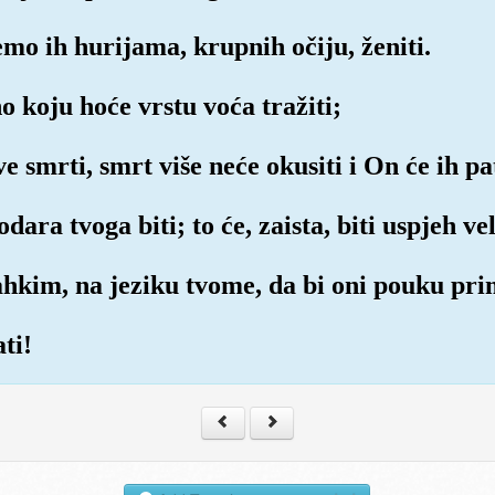
ćemo ih hurijama, krupnih očiju, ženiti.
o koju hoće vrstu voća tražiti;
ve smrti, smrt više neće okusiti i On će ih pa
ara tvoga biti; to će, zaista, biti uspjeh vel
ahkim, na jeziku tvome, da bi oni pouku prim
ati!