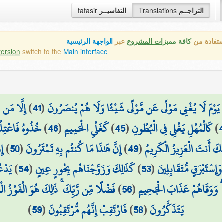
tafasir
التفاسيــر
Translations
التراجــم
ستفادة من
كافة مميزات المشروع
عبر
الواجهة الرئيسية
version
switch to the
Main interface
إِلَّا مَن رّ
)
41
(
يَوْمَ لَا يُغْنِي مَوْلًى عَن مَّوْلًى شَيْئًا وَلَا هُمْ يُنصَرُونَ
خُذُوهُ فَاعْتِلُو
)
46
(
كَغَلْيِ الْحَمِيمِ
)
45
(
كَالْمُهْلِ يَغْلِي فِي الْبُطُونِ
)
إِ
)
50
(
إِنَّ هَٰذَا مَا كُنتُم بِهِ تَمْتَرُونَ
)
49
(
َّكَ أَنتَ الْعَزِيزُ الْكَرِيمُ
يَدْع
)
54
(
كَذَٰلِكَ وَزَوَّجْنَاهُم بِحُورٍ عِينٍ
)
53
(
ْتَبْرَقٍ مُّتَقَابِلِينَ
فَضْلًا مِّن رَّبِّكَ ۚ ذَٰلِكَ هُوَ الْفَوْزُ الْ
)
56
(
ىٰ ۖ وَوَقَاهُمْ عَذَابَ الْجَحِيمِ
)
59
(
فَارْتَقِبْ إِنَّهُم مُّرْتَقِبُونَ
)
58
(
يَتَذَكَّرُونَ