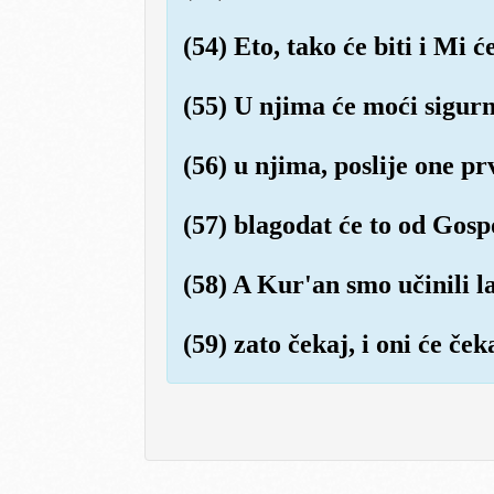
(54) Eto, tako će biti i Mi 
(55) U njima će moći sigurn
(56) u njima, poslije one pr
(57) blagodat će to od Gospod
(58) A Kur'an smo učinili l
(59) zato čekaj, i oni će ček