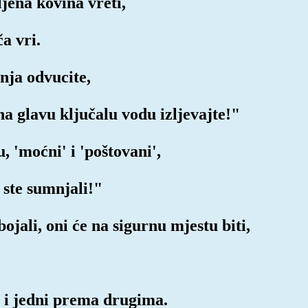
ljena kovina vreti,
a vri.
gnja odvucite,
na glavu ključalu vodu izljevajte!"
u, 'moćni' i 'poštovani',
o ste sumnjali!"
bojali, oni će na sigurnu mjestu biti,
i i jedni prema drugima.