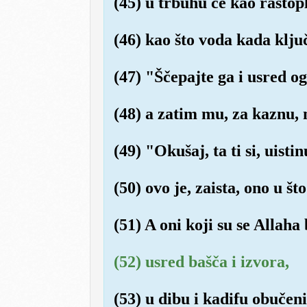
(45) u trbuhu će kao rastop
(46) kao što voda kada ključ
(47) "Ščepajte ga i usred o
(48) a zatim mu, za kaznu, 
(49) "Okušaj, ta ti si, uistin
(50) ovo je, zaista, ono u št
(51) A oni koji su se Allaha 
(52) usred bašča i izvora,
(53) u dibu i kadifu obučen