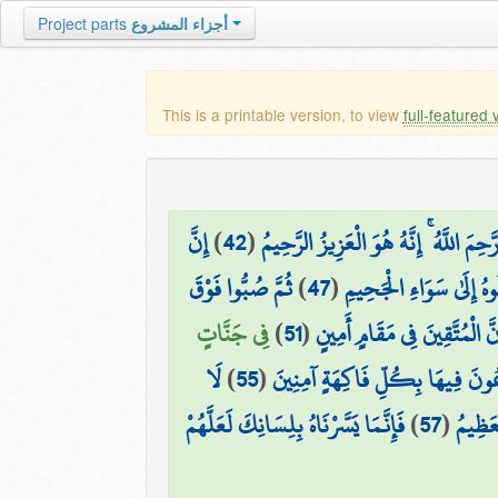
Project parts
أجزاء المشروع
This is a printable version, to view
full-featured 
إِنَّ
)
42
(
َحِمَ اللَّهُ ۚ إِنَّهُ هُوَ الْعَزِيزُ الرَّحِيمُ
ثُمَّ صُبُّوا فَوْقَ
)
47
(
هُ إِلَىٰ سَوَاءِ الْجَحِيمِ
فِي جَنَّاتٍ
)
51
(
نَّ الْمُتَّقِينَ فِي مَقَامٍ أَمِينٍ
لَا
)
55
(
ُونَ فِيهَا بِكُلِّ فَاكِهَةٍ آمِنِينَ
فَإِنَّمَا يَسَّرْنَاهُ بِلِسَانِكَ لَعَلَّهُمْ
)
57
(
عَظِيمُ