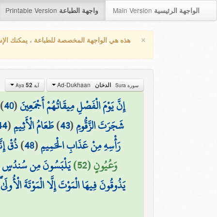
Printable Version
Main Version
الواجهة الرئيسية
واجهة الطباعة
×
هذه هي الواجهة المخصصة للطباعة ، يمكنك الإ
Ad-Dukhaan
52
الدخان
سورة Sura
آية Aya
)
40
(
إِنَّ يَوْمَ الْفَصْلِ مِيقَاتُهُمْ أَجْمَعِينَ
44
(
طَعَامُ الْأَثِيمِ
)
43
(
شَجَرَتَ الزَّقُّومِ
ذُقْ إِن
)
48
(
رَأْسِهِ مِنْ عَذَابِ الْحَمِيمِ
وَعُيُونٍ (52)
يَلْبَسُونَ مِن سُندُسٍ وَإِس
يَذُوقُونَ فِيهَا الْمَوْتَ إِلَّا الْمَوْتَةَ الْأُولَ