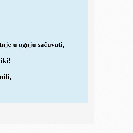
tnje u ognju sačuvati,
iki!
ili,