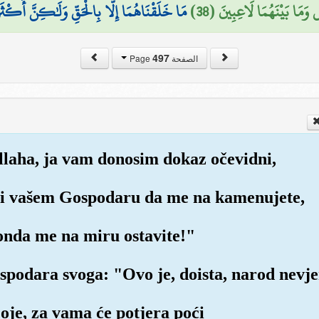
وَمَا بَيْنَهُمَا لَاعِبِينَ (38
مَا خَلَقْنَاهُمَا إِلَّا بِالْحَقِّ وَلَٰكِنَّ أَكْثَر
497
الصفحة Page
 Allaha, ja vam donosim dokaz očevidni,
me i vašem Gospodaru da me na kamenujete,
 onda me na miru ostavite!"
spodara svoga: "Ovo je, doista, narod nevje
oje, za vama će potjera poći