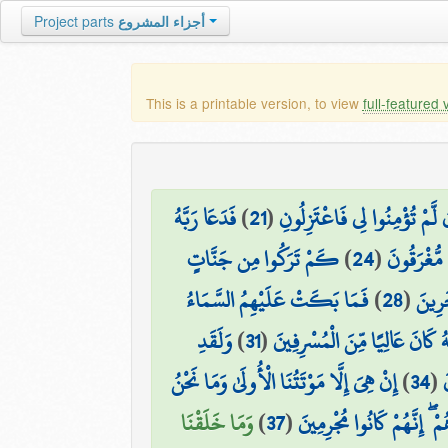
Project parts
أجزاء المشروع
This is a printable version, to view
full-featured 
فَدَعَا رَبَّهُ
)
21
(
 لَّمْ تُؤْمِنُوا لِي فَاعْتَزِلُونِ
كَمْ تَرَكُوا مِن جَنَّاتٍ
)
24
(
 مُّغْرَقُونَ
فَمَا بَكَتْ عَلَيْهِمُ السَّمَاءُ
)
28
(
َرِينَ
وَلَقَدِ
)
31
(
هُ كَانَ عَالِيًا مِّنَ الْمُسْرِفِينَ
إِنْ هِيَ إِلَّا مَوْتَتُنَا الْأُولَىٰ وَمَا نَحْنُ
)
34
(
َ
وَمَا خَلَقْنَا
)
37
(
مْ ۖ إِنَّهُمْ كَانُوا مُجْرِمِينَ