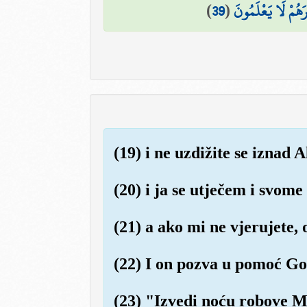
)
39
(
َهُمْ لَا يَعْلَمُونَ
(19) i ne uzdižite se iznad
(20) i ja se utječem i svo
(21) a ako mi ne vjerujete,
(22) I on pozva u pomoć Go
(23) "Izvedi noću robove M