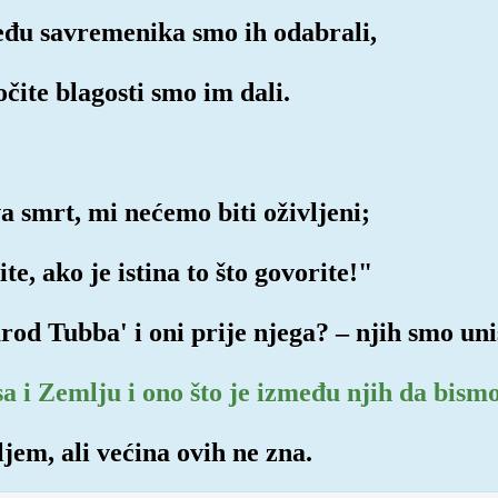
među savremenika smo ih odabrali,
čite blagosti smo im dali.
a smrt, mi nećemo biti oživljeni;
e, ako je istina to što govorite!"
narod Tubba' i oni prije njega? – njih smo uniš
a i Zemlju i ono što je između njih da bismo 
ljem, ali većina ovih ne zna.