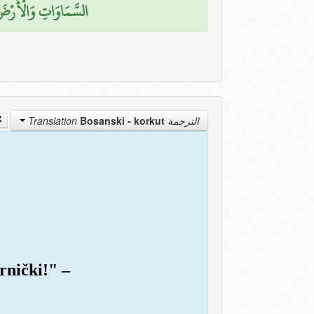
السَّمَاوَاتِ وَالْأَرْضَ )
Bosanski - korkut
الترجمة Translation
rnički!" –