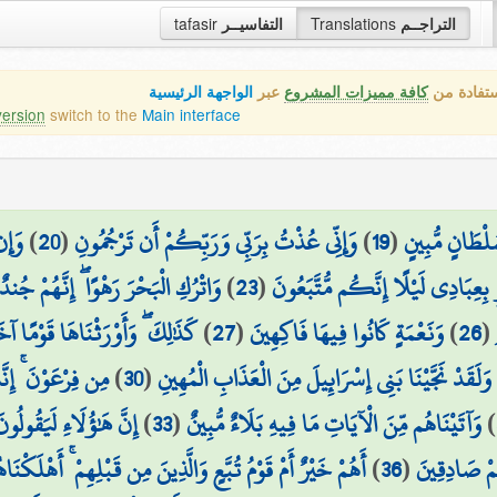
tafasir
التفاسيــر
Translations
التراجــم
ستفادة من
كافة مميزات المشروع
عبر
الواجهة الرئيسية
version
switch to the
Main interface
وَإِن
)
20
(
وَإِنِّي عُذْتُ بِرَبِّي وَرَبِّكُمْ أَن تَرْجُمُونِ
)
19
(
ُلْطَانٍ مُّبِينٍ
وَاتْرُكِ الْبَحْرَ رَهْوًا ۖ إِنَّهُمْ جُندٌ
)
23
(
 بِعِبَادِي لَيْلًا إِنَّكُم مُّتَّبَعُونَ
كَذَٰلِكَ ۖ وَأَوْرَثْنَاهَا قَوْمًا آخ
)
27
(
وَنَعْمَةٍ كَانُوا فِيهَا فَاكِهِينَ
)
26
(
مِن فِرْعَوْنَ ۚ إِنَّ
)
30
(
وَلَقَدْ نَجَّيْنَا بَنِي إِسْرَائِيلَ مِنَ الْعَذَابِ الْمُهِينِ
إِنَّ هَٰؤُلَاءِ لَيَقُولُون
)
33
(
وَآتَيْنَاهُم مِّنَ الْآيَاتِ مَا فِيهِ بَلَاءٌ مُّبِينٌ
)
أَهُمْ خَيْرٌ أَمْ قَوْمُ تُبَّعٍ وَالَّذِينَ مِن قَبْلِهِمْ ۚ أَهْلَكْنَاهُ
)
36
(
تُمْ صَادِقِينَ