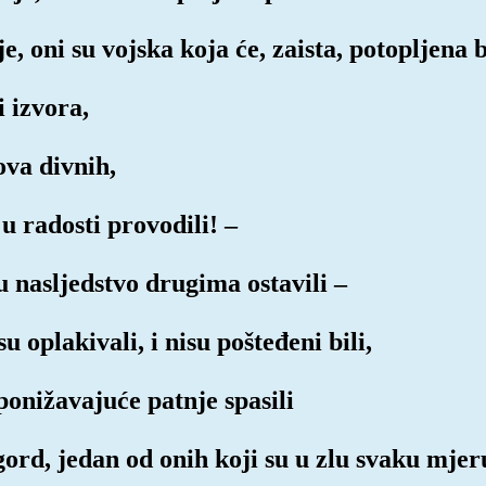
e, oni su vojska koja će, zaista, potopljena b
i izvora,
ova divnih,
 u radosti provodili! –
 u nasljedstvo drugima ostavili –
u oplakivali, i nisu pošteđeni bili,
ponižavajuće patnje spasili
gord, jedan od onih koji su u zlu svaku mjeru