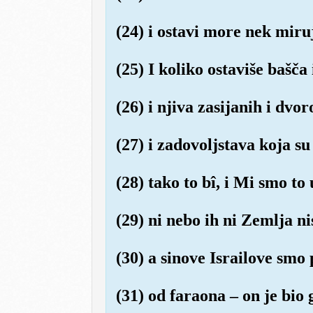
(24) i ostavi more nek miruj
(25) I koliko ostaviše bašča 
(26) i njiva zasijanih i dvor
(27) i zadovoljstava koja su
(28) tako to bî, i Mi smo to
(29) ni nebo ih ni Zemlja nis
(30) a sinove Israilove smo 
(31) od faraona – on je bio 