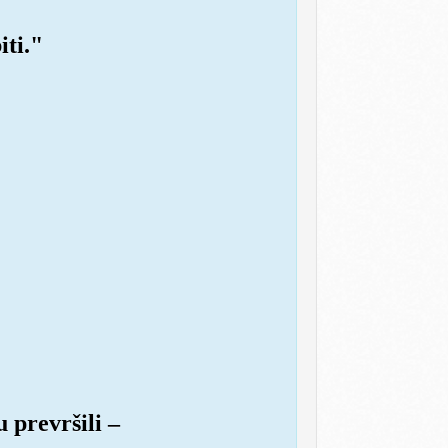
iti."
 prevršili –