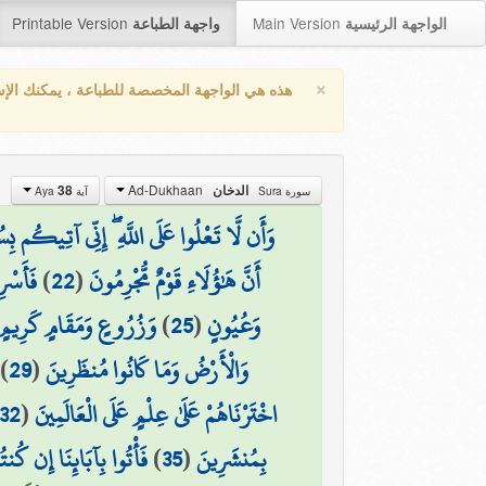
Printable Version
Main Version
الواجهة الرئيسية
واجهة الطباعة
×
هذه هي الواجهة المخصصة للطباعة ، يمكنك الإ
Ad-Dukhaan
38
الدخان
سورة Sura
آية Aya
وَأَن لَّا تَعْلُوا عَلَى اللَّهِ ۖ إِنِّي آتِيكُم بِس
فَأَسْرِ
)
22
(
أَنَّ هَٰؤُلَاءِ قَوْمٌ مُّجْرِمُونَ
وَزُرُوعٍ وَمَقَامٍ كَرِيمٍ
)
25
(
وَعُيُونٍ
)
29
(
وَالْأَرْضُ وَمَا كَانُوا مُنظَرِينَ
32
(
اخْتَرْنَاهُمْ عَلَىٰ عِلْمٍ عَلَى الْعَالَمِينَ
فَأْتُوا بِآبَائِنَا إِن كُن
)
35
(
بِمُنشَرِينَ