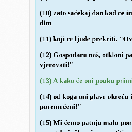
(10) zato sačekaj dan kad će im
dim
(11) koji će ljude prekriti. "O
(12) Gospodaru naš, otkloni pa
vjerovati!"
(13) A kako će oni pouku primit
(14) od koga oni glave okreću
poremećeni!"
(15) Mi ćemo patnju malo-pomal