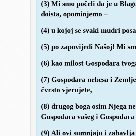
(3) Mi smo počeli da je u Blag
doista, opominjemo –
(4) u kojoj se svaki mudri posa
(5) po zapovijedi Našoj! Mi smo
(6) kao milost Gospodara tvoga 
(7) Gospodara nebesa i Zemlje 
čvrsto vjerujete,
(8) drugog boga osim Njega ne
Gospodara vašeg i Gospodara 
(9) Ali ovi sumnjaju i zabavlja