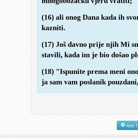
mnogobožačku vjeru vratiti;
(16) ali onog Dana kada ih sv
kazniti.
(17) Još davno prije njih Mi 
stavili, kada im je bio došao p
(18) "Ispunite prema meni ono 
ja sam vam poslanik pouzdani