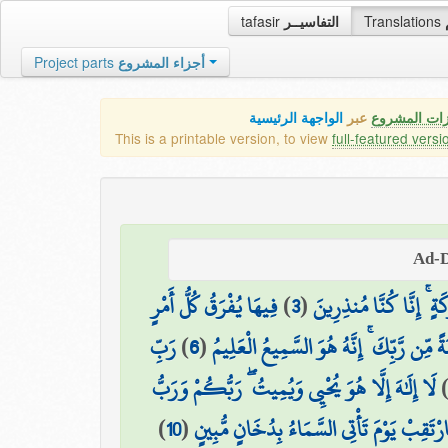
tafasir
التفاسيــر
Translations
Project parts
أجزاء المشروع
زات المشروع
عبر
الواجهة الرئيسية
This is a printable version, to view
full-featured versi
فِيهَا يُفْرَقُ كُلُّ أَمْرٍ
)
3
(
رَكَةٍ ۚ إِنَّا كُنَّا مُنذِرِينَ
رَبِّ
)
6
(
ةً مِّن رَّبِّكَ ۚ إِنَّهُ هُوَ السَّمِيعُ الْعَلِيمُ
لَا إِلَٰهَ إِلَّا هُوَ يُحْيِي وَيُمِيتُ ۖ رَبُّكُمْ وَرَبُّ
)
10
(
ارْتَقِبْ يَوْمَ تَأْتِي السَّمَاءُ بِدُخَانٍ مُّبِينٍ