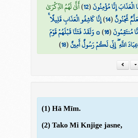
أَنَّىٰ لَهُمُ الذِّكْرَىٰ
)
12
(
 الْعَذَابَ إِنَّا مُؤْمِنُونَ
إِنَّا كَاشِفُو الْعَذَابِ قَلِيلًا ۚ
)
14
(
عَلَّمٌ مَّجْنُونٌ
۞ وَلَقَدْ فَتَنَّا قَبْلَهُمْ قَوْمَ
)
16
(
َّا مُنتَقِمُونَ
)
18
(
َ عِبَادَ اللَّهِ ۖ إِنِّي لَكُمْ رَسُولٌ أَمِينٌ
(1) Hā Mīm.
(2) Tako Mi Knjige jasne,