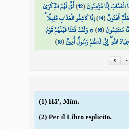
أَنَّىٰ لَهُمُ الذِّكْرَىٰ
)
12
(
 الْعَذَابَ إِنَّا مُؤْمِنُونَ
إِنَّا كَاشِفُو الْعَذَابِ قَلِيلًا ۚ
)
14
(
عَلَّمٌ مَّجْنُونٌ
۞ وَلَقَدْ فَتَنَّا قَبْلَهُمْ قَوْمَ
)
16
(
َّا مُنتَقِمُونَ
)
18
(
َ عِبَادَ اللَّهِ ۖ إِنِّي لَكُمْ رَسُولٌ أَمِينٌ
(1) Hâ', Mîm.
(2) Per il Libro esplicito.