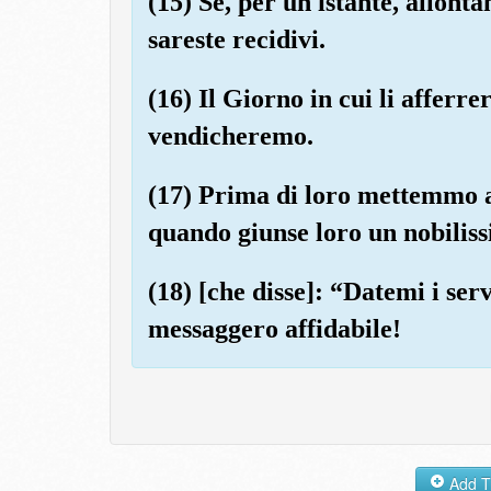
(15) Se, per un istante, allont
sareste recidivi.
(16) Il Giorno in cui li afferr
vendicheremo.
(17) Prima di loro mettemmo a
quando giunse loro un nobilis
(18) [che disse]: “Datemi i serv
messaggero affidabile!