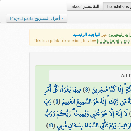
tafasir
التفاسيــر
Translations
Project parts
أجزاء المشروع
زات المشروع
عبر
الواجهة الرئيسية
This is a printable version, to view
full-featured versi
فِيهَا يُفْرَقُ كُلُّ أَمْرٍ
)
3
(
رَكَةٍ ۚ إِنَّا كُنَّا مُنذِرِينَ
رَبِّ
)
6
(
ةً مِّن رَّبِّكَ ۚ إِنَّهُ هُوَ السَّمِيعُ الْعَلِيمُ
لَا إِلَٰهَ إِلَّا هُوَ يُحْيِي وَيُمِيتُ ۖ رَبُّكُمْ وَرَبُّ
)
10
(
ارْتَقِبْ يَوْمَ تَأْتِي السَّمَاءُ بِدُخَانٍ مُّبِينٍ