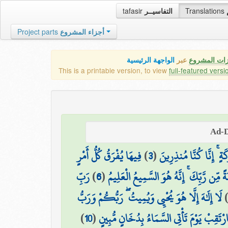
tafasir
التفاسيــر
Translations
Project parts
أجزاء المشروع
زات المشروع
عبر
الواجهة الرئيسية
This is a printable version, to view
full-featured versi
فِيهَا يُفْرَقُ كُلُّ أَمْرٍ
)
3
(
رَكَةٍ ۚ إِنَّا كُنَّا مُنذِرِينَ
رَبِّ
)
6
(
ةً مِّن رَّبِّكَ ۚ إِنَّهُ هُوَ السَّمِيعُ الْعَلِيمُ
لَا إِلَٰهَ إِلَّا هُوَ يُحْيِي وَيُمِيتُ ۖ رَبُّكُمْ وَرَبُّ
)
10
(
ارْتَقِبْ يَوْمَ تَأْتِي السَّمَاءُ بِدُخَانٍ مُّبِينٍ