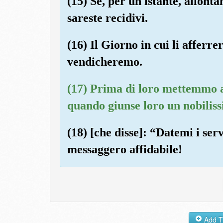
(15) Se, per un istante, allont
sareste recidivi.
(16) Il Giorno in cui li afferr
vendicheremo.
(17) Prima di loro mettemmo a
quando giunse loro un nobilis
(18) [che disse]: “Datemi i serv
messaggero affidabile!