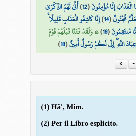
أَنَّىٰ لَهُمُ الذِّكْرَىٰ
)
12
(
 الْعَذَابَ إِنَّا مُؤْمِنُونَ
إِنَّا كَاشِفُو الْعَذَابِ قَلِيلًا ۚ
)
14
(
عَلَّمٌ مَّجْنُونٌ
۞ وَلَقَدْ فَتَنَّا قَبْلَهُمْ قَوْمَ
)
16
(
َّا مُنتَقِمُونَ
)
18
(
َ عِبَادَ اللَّهِ ۖ إِنِّي لَكُمْ رَسُولٌ أَمِينٌ
(1) Hâ', Mîm.
(2) Per il Libro esplicito.