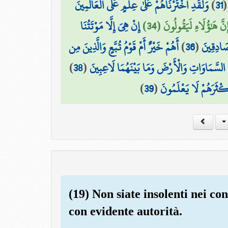
وَلَقَدِ اخْتَرْنَاهُمْ عَلَىٰ عِلْمٍ عَلَى الْعَالَمِينَ
)
31
إِنَّ هَٰؤُلَاءِ لَيَقُولُونَ (34
إِنْ هِيَ إِلَّا مَوْتَتُنَا
أَهُمْ خَيْرٌ أَمْ قَوْمُ تُبَّعٍ وَالَّذِينَ مِن
)
36
(
صَادِقِينَ
)
38
(
 السَّمَاوَاتِ وَالْأَرْضَ وَمَا بَيْنَهُمَا لَاعِبِينَ
)
39
(
َكْثَرَهُمْ لَا يَعْلَمُونَ
(19) Non siate insolenti nei con
con evidente autorità.