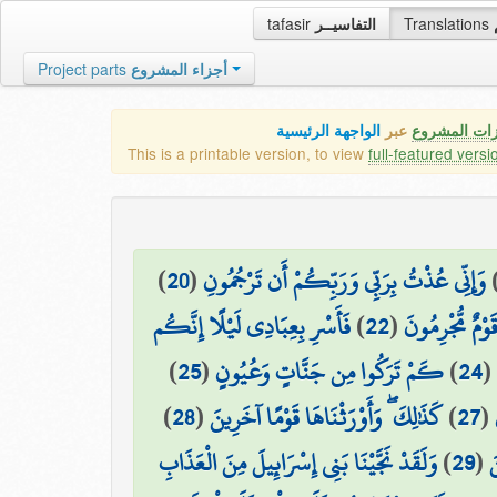
tafasir
التفاسيــر
Translations
Project parts
أجزاء المشروع
زات المشروع
عبر
الواجهة الرئيسية
This is a printable version, to view
full-featured versi
)
20
(
وَإِنِّي عُذْتُ بِرَبِّي وَرَبِّكُمْ أَن تَرْجُمُونِ
فَأَسْرِ بِعِبَادِي لَيْلًا إِنَّكُم
)
22
(
قَوْمٌ مُّجْرِمُونَ
)
25
(
كَمْ تَرَكُوا مِن جَنَّاتٍ وَعُيُونٍ
)
24
(
)
28
(
كَذَٰلِكَ ۖ وَأَوْرَثْنَاهَا قَوْمًا آخَرِينَ
)
27
(
وَلَقَدْ نَجَّيْنَا بَنِي إِسْرَائِيلَ مِنَ الْعَذَابِ
)
29
(
َ