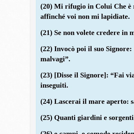
(20) Mi rifugio in Colui Che è
affinché voi non mi lapidiate.
(21) Se non volete credere in m
(22) Invocò poi il suo Signore:
malvagi”.
(23) [Disse il Signore]: “Fai vi
inseguiti.
(24) Lascerai il mare aperto: 
(25) Quanti giardini e sorgen
(26) e campi, e comode residen