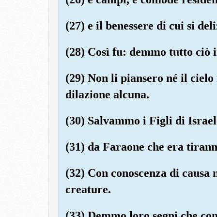
(27) e il benessere di cui si del
(28) Così fu: demmo tutto ciò i
(29) Non li piansero né il cielo
dilazione alcuna.
(30) Salvammo i Figli di Israe
(31) da Faraone che era tirann
(32) Con conoscenza di causa n
creature.
(33) Demmo loro segni che con