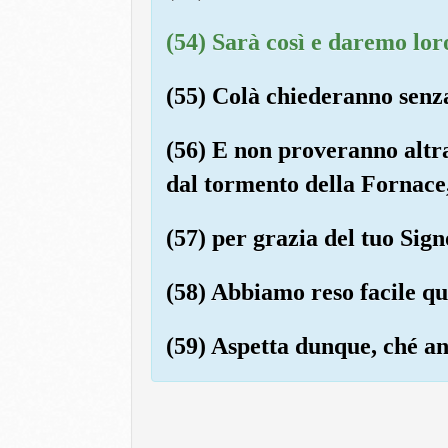
(54) Sarà così e daremo loro
(55) Colà chiederanno senza
(56) E non proveranno altra
dal tormento della Fornace
(57) per grazia del tuo Sign
(58) Abbiamo reso facile que
(59) Aspetta dunque, ché an