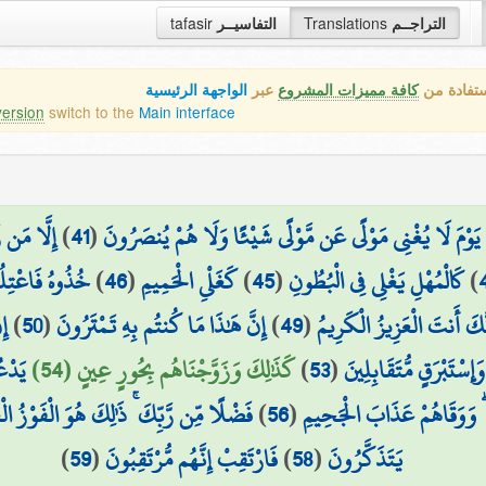
tafasir
التفاسيــر
Translations
التراجــم
ستفادة من
كافة مميزات المشروع
عبر
الواجهة الرئيسية
version
switch to the
Main interface
إِلَّا مَن رّ
)
41
(
يَوْمَ لَا يُغْنِي مَوْلًى عَن مَّوْلًى شَيْئًا وَلَا هُمْ يُنصَرُونَ
خُذُوهُ فَاعْتِلُو
)
46
(
كَغَلْيِ الْحَمِيمِ
)
45
(
كَالْمُهْلِ يَغْلِي فِي الْبُطُونِ
)
إِ
)
50
(
إِنَّ هَٰذَا مَا كُنتُم بِهِ تَمْتَرُونَ
)
49
(
َّكَ أَنتَ الْعَزِيزُ الْكَرِيمُ
يَدْع
كَذَٰلِكَ وَزَوَّجْنَاهُم بِحُورٍ عِينٍ (54)
)
53
(
ْتَبْرَقٍ مُّتَقَابِلِينَ
فَضْلًا مِّن رَّبِّكَ ۚ ذَٰلِكَ هُوَ الْفَوْزُ الْ
)
56
(
ىٰ ۖ وَوَقَاهُمْ عَذَابَ الْجَحِيمِ
)
59
(
فَارْتَقِبْ إِنَّهُم مُّرْتَقِبُونَ
)
58
(
يَتَذَكَّرُونَ