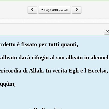
498
الصفحة Page
rdetto è fissato per tutti quanti,
 alleato darà rifugio al suo alleato in alcun
ricordia di Allah. In verità Egli è l'Eccelso,
Zaqqûm,