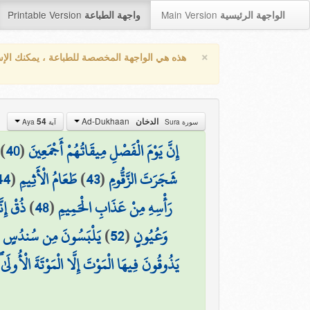
Printable Version
Main Version
الواجهة الرئيسية
واجهة الطباعة
×
هذه هي الواجهة المخصصة للطباعة ، يمكنك الإ
Ad-Dukhaan
54
الدخان
سورة Sura
آية Aya
)
40
(
إِنَّ يَوْمَ الْفَصْلِ مِيقَاتُهُمْ أَجْمَعِينَ
44
(
طَعَامُ الْأَثِيمِ
)
43
(
شَجَرَتَ الزَّقُّومِ
ذُقْ إِن
)
48
(
رَأْسِهِ مِنْ عَذَابِ الْحَمِيمِ
يَلْبَسُونَ مِن سُندُسٍ وَإِس
)
52
(
وَعُيُونٍ
يَذُوقُونَ فِيهَا الْمَوْتَ إِلَّا الْمَوْتَةَ الْأُولَ