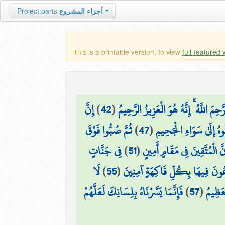
Project parts
أجزاء المشروع
This is a printable version, to view
full-featured 
إِنَّ
)
42
(
َحِمَ اللَّهُ ۚ إِنَّهُ هُوَ الْعَزِيزُ الرَّحِيمُ
ثُمَّ صُبُّوا فَوْقَ
)
47
(
هُ إِلَىٰ سَوَاءِ الْجَحِيمِ
فِي جَنَّاتٍ
)
51
(
نَّ الْمُتَّقِينَ فِي مَقَامٍ أَمِينٍ
لَا
)
55
(
ُونَ فِيهَا بِكُلِّ فَاكِهَةٍ آمِنِينَ
فَإِنَّمَا يَسَّرْنَاهُ بِلِسَانِكَ لَعَلَّهُمْ
)
57
(
عَظِيمُ