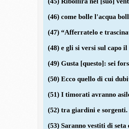
(45) Ribollirà nel [suo] ven
(46) come bolle l'acqua boll
(47) “Afferratelo e trascin
(48) e gli si versi sul capo i
(49) Gusta [questo]: sei fors
(50) Ecco quello di cui dubi
(51) I timorati avranno asil
(52) tra giardini e sorgenti.
(53) Saranno vestiti di seta 