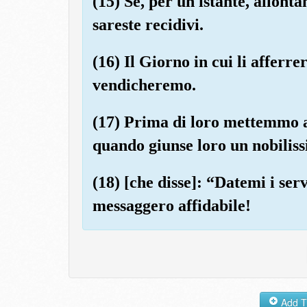
(15) Se, per un istante, allont
sareste recidivi.
(16) Il Giorno in cui li afferr
vendicheremo.
(17) Prima di loro mettemmo a
quando giunse loro un nobilis
(18) [che disse]: “Datemi i serv
messaggero affidabile!