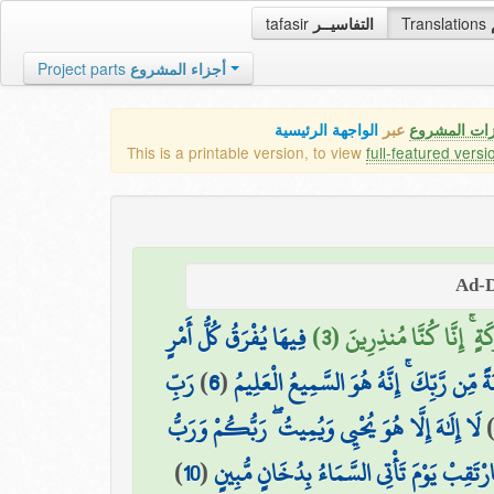
tafasir
التفاسيــر
Translations
Project parts
أجزاء المشروع
زات المشروع
عبر
الواجهة الرئيسية
This is a printable version, to view
full-featured versi
ارَكَةٍ ۚ إِنَّا كُنَّا مُنذِرِينَ (3
فِيهَا يُفْرَقُ كُلُّ أَمْرٍ
رَبِّ
)
6
(
ةً مِّن رَّبِّكَ ۚ إِنَّهُ هُوَ السَّمِيعُ الْعَلِيمُ
لَا إِلَٰهَ إِلَّا هُوَ يُحْيِي وَيُمِيتُ ۖ رَبُّكُمْ وَرَبُّ
)
10
(
ارْتَقِبْ يَوْمَ تَأْتِي السَّمَاءُ بِدُخَانٍ مُّبِينٍ