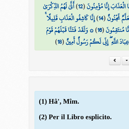
أَنَّىٰ لَهُمُ الذِّكْرَىٰ
)
12
(
 الْعَذَابَ إِنَّا مُؤْمِنُونَ
إِنَّا كَاشِفُو الْعَذَابِ قَلِيلًا ۚ
)
14
(
عَلَّمٌ مَّجْنُونٌ
۞ وَلَقَدْ فَتَنَّا قَبْلَهُمْ قَوْمَ
)
16
(
َّا مُنتَقِمُونَ
)
18
(
َ عِبَادَ اللَّهِ ۖ إِنِّي لَكُمْ رَسُولٌ أَمِينٌ
(1) Hâ', Mîm.
(2) Per il Libro esplicito.