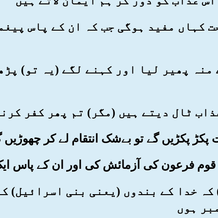
نصیحت کہاں مفید ہوگی جب کہ ان کے پاس پی
سے منہ پھیر لیا اور کہنے لگے (یہ تو) پڑ
ہا) کہ خدا کے بندوں (یعنی بنی اسرائیل) 
بر ہوں