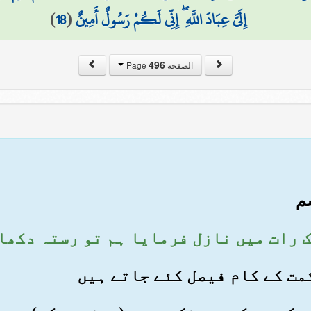
إِلَيَّ عِبَادَ اللَّهِ ۖ إِنِّي لَكُمْ رَسُولٌ أَمِينٌ
(
18
)
496
الصفحة Page