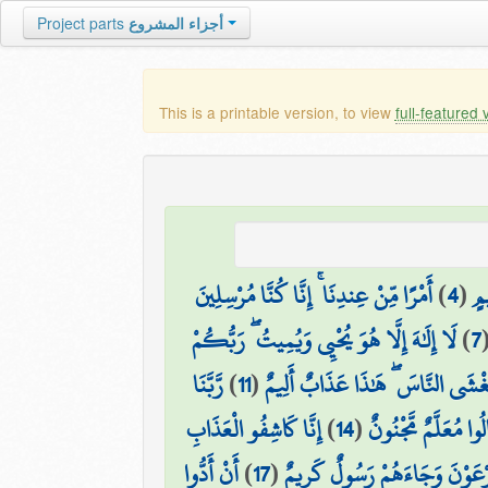
أجزاء المشروع
Project parts
This is a printable version, to view
full-featured 
مٍ
(
4
)
أَمْرًا مِّنْ عِندِنَا ۚ إِنَّا كُنَّا مُرْسِلِينَ
7
)
لَا إِلَٰهَ إِلَّا هُوَ يُحْيِي وَيُمِيتُ ۖ رَبُّكُمْ
غْشَى النَّاسَ ۖ هَٰذَا عَذَابٌ أَلِيمٌ
(
11
)
رَّبَّنَا
الُوا مُعَلَّمٌ مَّجْنُونٌ
(
14
)
إِنَّا كَاشِفُو الْعَذَابِ
فِرْعَوْنَ وَجَاءَهُمْ رَسُولٌ كَرِيمٌ
(
17
)
أَنْ أَدُّوا