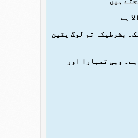
لک۔ بشرطیکہ تم لوگ یقین
ا ہے۔ وہی تمہارا اور