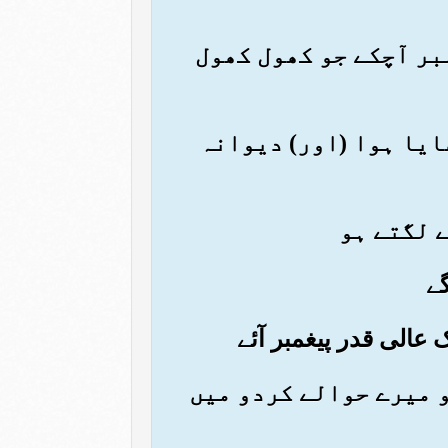
غمبر آچکے جو کھول کھول
ھایا ہوا (اور) دیوانہ
کو میرے حوالے کردو میں