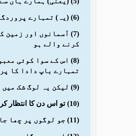
(5) (یعنی) ہمارے ہاں سے حکم ہو کر۔ بےشک ہم ہی (پیغمبر کو) بھیجتے ہیں
(6) (یہ) تمہارے پروردگار کی رحمت ہے۔ وہ تو سننے والا جاننے والا ہے
(7) آسمانوں اور زمین 
کرنے والے ہو
(8) اس کے سوا کوئی معب
تمہارے باپ دادا کا پر
(9) لیکن یہ لوگ شک میں کھیل رہے ہیں
(10) تو اس دن کا انتظار کرو کہ آسمان سے صریح دھواں نکلے گا
(11) جو لوگوں پر چھا جائے گا۔ یہ درد دینے والا عذاب ہے