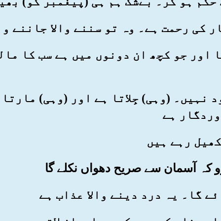
کا اور جو کچھ ان دونوں میں ہے سب کا ما
ود نہیں۔ (وہی) جِلاتا ہے اور (وہی) مارت
وردگار ہے