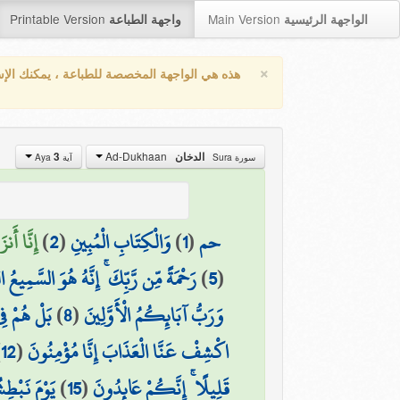
Printable Version
Main Version
الواجهة الرئيسية
واجهة الطباعة
×
هذه هي الواجهة المخصصة للطباعة ، يمكنك الإ
Ad-Dukhaan
الدخان
3
سورة Sura
آية Aya
حم
(
1
)
وَالْكِتَابِ الْمُبِينِ
(
2
)
إِنَّا أَنز
(
5
)
رَحْمَةً مِّن رَّبِّكَ ۚ إِنَّهُ هُوَ السَّمِيعُ ال
وَرَبُّ آبَائِكُمُ الْأَوَّلِينَ
(
8
)
بَلْ هُمْ فِ
اكْشِفْ عَنَّا الْعَذَابَ إِنَّا مُؤْمِنُونَ
(
12
)
قَلِيلًا ۚ إِنَّكُمْ عَائِدُونَ
(
15
)
يَوْمَ نَبْطِ