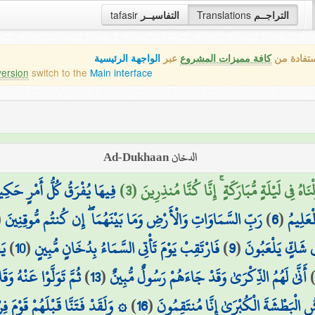
التراجــم
Translations
التفاسيــر
tafasir
ستفادة من
كافة مميزات المشروع
عبر
الواجهة الرئيسية
version
switch to the
Main interface
الدخان Ad-Dukhaan
َلْنَاهُ فِي لَيْلَةٍ مُّبَارَكَةٍ ۚ إِنَّا كُنَّا مُنذِرِينَ (3)
فِيهَا يُفْرَقُ كُلُّ أَمْرٍ حَكِي
ْعَلِيمُ
(
6
)
رَبِّ السَّمَاوَاتِ وَالْأَرْضِ وَمَا بَيْنَهُمَا ۖ إِن كُنتُم مُّوقِنِينَ
(
ي شَكٍّ يَلْعَبُونَ
(
9
)
فَارْتَقِبْ يَوْمَ تَأْتِي السَّمَاءُ بِدُخَانٍ مُّبِينٍ
(
10
)
يَ
أَنَّىٰ لَهُمُ الذِّكْرَىٰ وَقَدْ جَاءَهُمْ رَسُولٌ مُّبِينٌ
(
13
)
ثُمَّ تَوَلَّوْا عَنْهُ وَقَ
شُ الْبَطْشَةَ الْكُبْرَىٰ إِنَّا مُنتَقِمُونَ
(
16
)
۞ وَلَقَدْ فَتَنَّا قَبْلَهُمْ قَوْمَ 