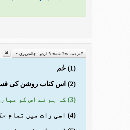
الترجمة Translation
اردو - جالندربرى
(1) حٰم
(2) اس کتاب روشن کی قسم
(3) کہ ہم نے اس کو مبارک رات میں نازل فرمایا ہم تو رستہ دکھانے والے ہیں
(4) اسی رات میں تمام حکمت کے کام فیصل کئے جاتے ہیں