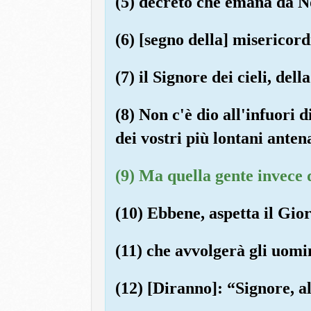
(5) decreto che emana da No
(6) [segno della] misericord
(7) il Signore dei cieli, del
(8) Non c'è dio all'infuori d
dei vostri più lontani antena
(9) Ma quella gente invece 
(10) Ebbene, aspetta il Gior
(11) che avvolgerà gli uomi
(12) [Diranno]: “Signore, a