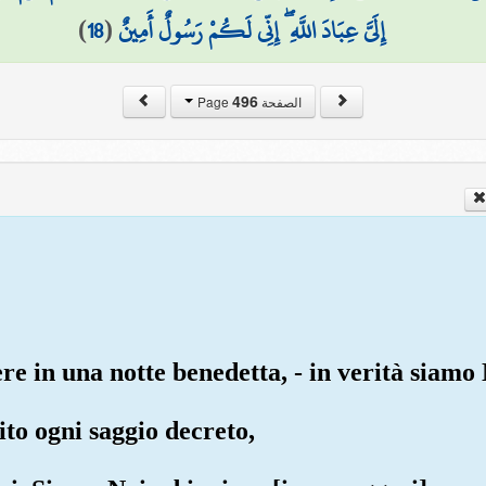
)
18
(
إِلَيَّ عِبَادَ اللَّهِ ۖ إِنِّي لَكُمْ رَسُولٌ أَمِينٌ
496
الصفحة Page
re in una notte benedetta, - in verità siamo
lito ogni saggio decreto,