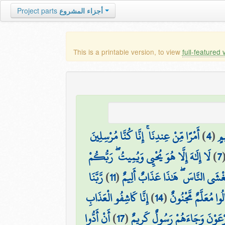
Project parts
أجزاء المشروع
This is a printable version, to view
full-featured 
أَمْرًا مِّنْ عِندِنَا ۚ إِنَّا كُنَّا مُرْسِلِينَ
)
4
(
مٍ
لَا إِلَٰهَ إِلَّا هُوَ يُحْيِي وَيُمِيتُ ۖ رَبُّكُمْ
)
7
رَّبَّنَا
)
11
(
غْشَى النَّاسَ ۖ هَٰذَا عَذَابٌ أَلِيمٌ
إِنَّا كَاشِفُو الْعَذَابِ
)
14
(
الُوا مُعَلَّمٌ مَّجْنُونٌ
أَنْ أَدُّوا
)
17
(
۞ رْعَوْنَ وَجَاءَهُمْ رَسُولٌ كَرِيمٌ