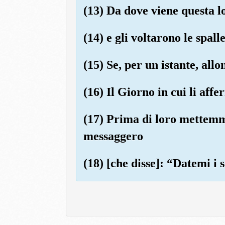
(13) Da dove viene questa l
(14) e gli voltarono le spal
(15) Se, per un istante, all
(16) Il Giorno in cui li af
(17) Prima di loro mettemm
messaggero
(18) [che disse]: “Datemi i 