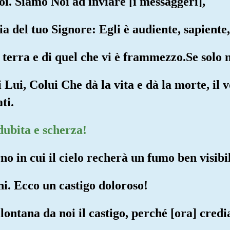
i. Siamo Noi ad inviare [i messaggeri],
ia del tuo Signore: Egli è audiente, sapiente,
la terra e di quel che vi è frammezzo.Se solo 
i Lui, Colui Che dà la vita e dà la morte, il 
ti.
dubita e scherza!
no in cui il cielo recherà un fumo ben visibi
ni. Ecco un castigo doloroso!
llontana da noi il castigo, perché [ora] cred