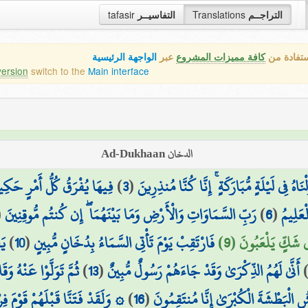
tafasir
التفاسيــر
Translations
التراجــم
ستفادة من
كافة مميزات المشروع
عبر
الواجهة الرئيسية
version
switch to the
Main interface
الدخان Ad-Dukhaan
فِيهَا يُفْرَقُ كُلُّ أَمْرٍ حَكِي
)
3
(
َلْنَاهُ فِي لَيْلَةٍ مُّبَارَكَةٍ ۚ إِنَّا كُنَّا مُنذِرِينَ
(
رَبِّ السَّمَاوَاتِ وَالْأَرْضِ وَمَا بَيْنَهُمَا ۖ إِن كُنتُم مُّوقِنِينَ
)
6
(
ْعَلِيمُ
يَ
)
10
(
فَارْتَقِبْ يَوْمَ تَأْتِي السَّمَاءُ بِدُخَانٍ مُّبِينٍ
ِي شَكٍّ يَلْعَبُونَ (9
ثُمَّ تَوَلَّوْا عَنْهُ وَقَ
)
13
(
أَنَّىٰ لَهُمُ الذِّكْرَىٰ وَقَدْ جَاءَهُمْ رَسُولٌ مُّبِينٌ
وَلَقَدْ فَتَنَّا قَبْلَهُمْ قَوْمَ فِ
)
16
(
شُ الْبَطْشَةَ الْكُبْرَىٰ إِنَّا مُنتَقِمُونَ