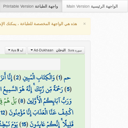
Printable Version
Main Version
الواجهة الرئيسية
واجهة الطباعة
×
هذه هي الواجهة المخصصة للطباعة ، يمكنك الإ
Ad-Dukhaan
9
الدخان
سورة Sura
آية Aya
إِنَّا أَنز
)
2
(
وَالْكِتَابِ الْمُبِينِ
)
1
(
حم
رَحْمَةً مِّن رَّبِّكَ ۚ إِنَّهُ هُوَ السَّمِيعُ ال
)
5
(
بَلْ هُمْ ف)
)
8
(
وَرَبُّ آبَائِكُمُ الْأَوَّلِينَ
)
12
(
اكْشِفْ عَنَّا الْعَذَابَ إِنَّا مُؤْمِنُونَ
يَوْمَ نَبْطِ
)
15
(
قَلِيلًا ۚ إِنَّكُمْ عَائِدُونَ