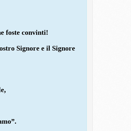
ne foste convinti!
vostro Signore e il Signore
le,
iamo”.