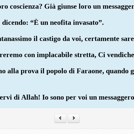
oro coscienza? Già giunse loro un messaggero
le dicendo: “È un neofita invasato”.
ontanassimo il castigo da voi, certamente sare
ferreremo con implacabile stretta, Ci vendic
o alla prova il popolo di Faraone, quando g
servi di Allah! Io sono per voi un messaggero