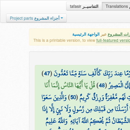
tafasir
التفاسيــر
Translations
Project parts
أجزاء المشروع
زات المشروع
عبر
الواجهة الرئيسية
This is a printable version, to view
full-featured versi
)
47
(
وْمًا عِندَ رَبِّكَ كَأَلْفِ سَنَةٍ مِّمَّا تَعُدُّونَ
قُلْ يَا أَيُّهَا النَّاسُ إِنَّمَا أَنَا
)
48
(
لَيَّ الْمَصِيرُ
وَالَّذِينَ سَعَوْا
)
50
(
ِ لَهُم مَّغْفِرَةٌ وَرِزْقٌ كَرِيمٌ
 أَرْسَلْنَا مِن قَبْلِكَ مِن رَّسُولٍ وَلَا نَبِيٍّ إِلَّا إِذَا
الشَّيْطَانُ ثُمَّ يُحْكِمُ اللَّهُ آيَاتِهِ ۗ وَاللَّهُ عَلِيمٌ