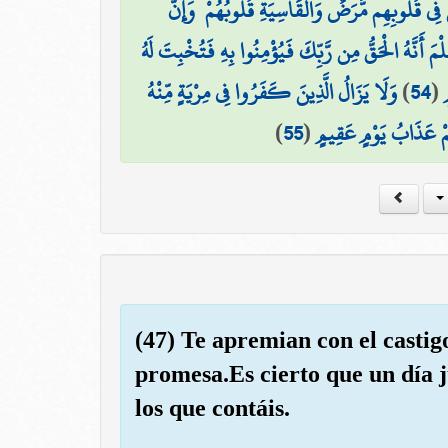
َ فِي قُلُوبِهِم مَّرَضٌ وَالْقَاسِيَةِ قُلُوبُهُمْ ۗ وَإِنَّ
ِلْمَ أَنَّهُ الْحَقُّ مِن رَّبِّكَ فَيُؤْمِنُوا بِهِ فَتُخْبِتَ لَهُ
وَلَا يَزَالُ الَّذِينَ كَفَرُوا فِي مِرْيَةٍ مِّنْهُ
)
54
(
ٍ
)
55
(
يَهُمْ عَذَابُ يَوْمٍ عَقِيمٍ
(47) Te apremian con el castigo
promesa.Es cierto que un día j
los que contáis.