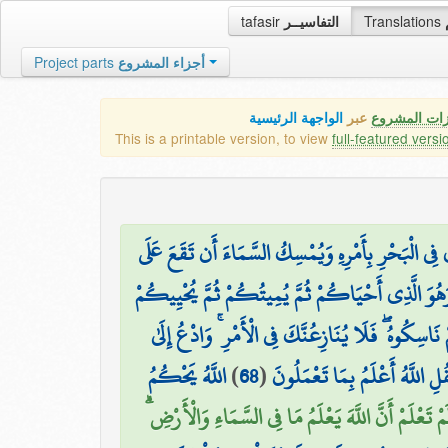
tafasir
التفاسيــر
Translations
Project parts
أجزاء المشروع
زات المشروع
عبر
الواجهة الرئيسية
This is a printable version, to view
full-featured versi
 فِي الْبَحْرِ بِأَمْرِهِ وَيُمْسِكُ السَّمَاءَ أَن تَقَعَ عَلَى
َهُوَ الَّذِي أَحْيَاكُمْ ثُمَّ يُمِيتُكُمْ ثُمَّ يُحْيِيكُمْ
 نَاسِكُوهُ ۖ فَلَا يُنَازِعُنَّكَ فِي الْأَمْرِ ۚ وَادْعُ إِلَىٰ
اللَّهُ يَحْكُمُ
)
68
(
ِ اللَّهُ أَعْلَمُ بِمَا تَعْمَلُونَ
َلَمْ تَعْلَمْ أَنَّ اللَّهَ يَعْلَمُ مَا فِي السَّمَاءِ وَالْأَرْضِ