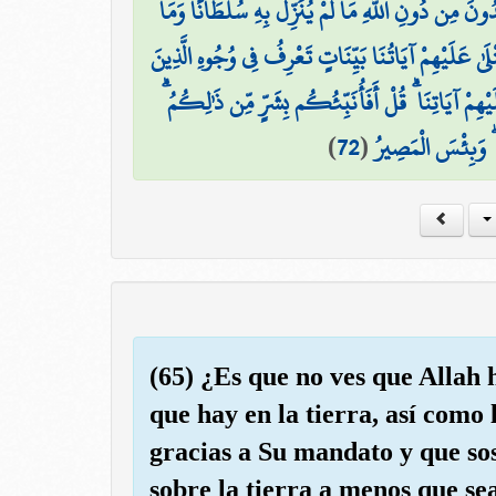
دُونَ مِن دُونِ اللَّهِ مَا لَمْ يُنَزِّلْ بِهِ سُلْطَانًا وَمَا
تْلَىٰ عَلَيْهِمْ آيَاتُنَا بَيِّنَاتٍ تَعْرِفُ فِي وُجُوهِ الَّذِينَ
ِمْ آيَاتِنَا ۗ قُلْ أَفَأُنَبِّئُكُم بِشَرٍّ مِّن ذَٰلِكُمُ
)
72
(
 ۖ وَبِئْسَ الْمَصِيرُ
(65) ¿Es que no ves que Allah h
que hay en la tierra, así como
gracias a Su mandato y que sos
sobre la tierra a menos que se