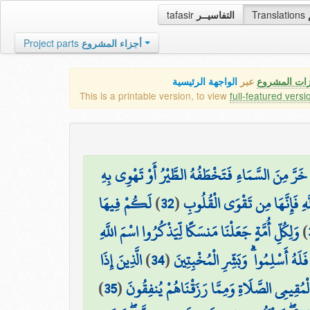
tafasir
التفاسيــر
Translations
Project parts
أجزاء المشروع
زات المشروع
عبر
الواجهة الرئيسية
This is a printable version, to view
full-featured versi
َا خَرَّ مِنَ السَّمَاءِ فَتَخْطَفُهُ الطَّيْرُ أَوْ تَهْوِي بِهِ
لَكُمْ فِيهَا
)
32
(
َّهِ فَإِنَّهَا مِن تَقْوَى الْقُلُوبِ
وَلِكُلِّ أُمَّةٍ جَعَلْنَا مَنسَكًا لِّيَذْكُرُوا اسْمَ اللَّهِ
)
الَّذِينَ إِذَا
)
34
(
َلَهُ أَسْلِمُوا ۗ وَبَشِّرِ الْمُخْبِتِينَ
)
35
(
لْمُقِيمِي الصَّلَاةِ وَمِمَّا رَزَقْنَاهُمْ يُنفِقُونَ