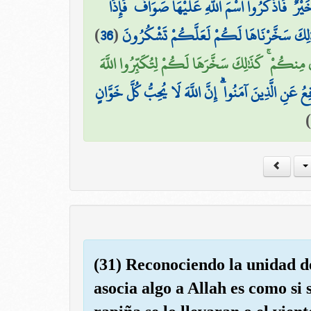
رٌ ۖ فَاذْكُرُوا اسْمَ اللَّهِ عَلَيْهَا صَوَافَّ ۖ فَإِذَا
)
36
(
 كَذَٰلِكَ سَخَّرْنَاهَا لَكُمْ لَعَلَّكُمْ تَشْكُرُونَ
ىٰ مِنكُمْ ۚ كَذَٰلِكَ سَخَّرَهَا لَكُمْ لِتُكَبِّرُوا اللَّهَ
۞ ُ عَنِ الَّذِينَ آمَنُوا ۗ إِنَّ اللَّهَ لَا يُحِبُّ كُلَّ خَوَّانٍ
)
(31) Reconociendo la unidad d
asocia algo a Allah es como si s