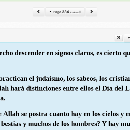
334
الصفحة Page
echo descender en signos claros, es cierto q
practican el judaísmo, los sabeos, los cristia
llah hará distinciones entre ellos el Día de
a.
Allah se postra cuanto hay en los cielos y en 
 las bestias y muchos de los hombres? Y hay 