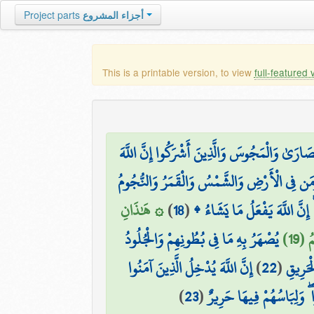
Project parts
أجزاء المشروع
This is a printable version, to view
full-featured 
َّصَارَىٰ وَالْمَجُوسَ وَالَّذِينَ أَشْرَكُوا إِنَّ اللَّهَ
 وَمَن فِي الْأَرْضِ وَالشَّمْسُ وَالْقَمَرُ وَالنُّجُومُ
۞ هَٰذَانِ
)
18
(
ۚ إِنَّ اللَّهَ يَفْعَلُ مَا يَشَاءُ
 (19
يُصْهَرُ بِهِ مَا فِي بُطُونِهِمْ وَالْجُلُودُ
إِنَّ اللَّهَ يُدْخِلُ الَّذِينَ آمَنُوا
)
22
(
حَرِيقِ
)
23
(
ۖ وَلِبَاسُهُمْ فِيهَا حَرِيرٌ