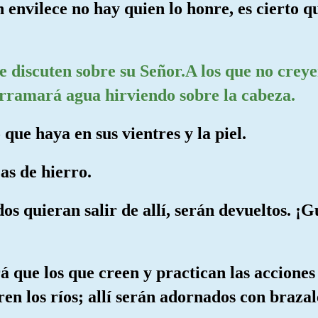
h envilece no hay quien lo honre, es cierto q
e discuten sobre su Señor.A los que no creye
derramará agua hirviendo sobre la cabeza.
 que haya en sus vientres y la piel.
as de hierro.
s quieran salir de allí, serán devueltos. ¡Gu
rá que los que creen y practican las acciones
en los ríos; allí serán adornados con brazal