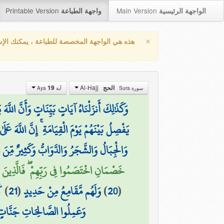
Printable Version
Main Version
الواجهة الرئيسية
واجهة الطباعة
×
هذه هي الواجهة المخصصة للطباعة ، يمكنك الإ
Al-Hajj
19
الحج
سورة Sura
آية Aya
وَكَذَٰلِكَ أَنزَلْنَاهُ آيَاتٍ بَيِّنَاتٍ وَأَنَّ اللَّ
يَفْصِلُ بَيْنَهُمْ يَوْمَ الْقِيَامَةِ ۚ إِنَّ اللَّهَ عَل
وَالْجِبَالُ وَالشَّجَرُ وَالدَّوَابُّ وَكَثِيرٌ مِّن ۩
خَصْمَانِ اخْتَصَمُوا فِي رَبِّهِمْ ۖ فَالَّذِينَ)
ك
)
21
(
وَلَهُم مَّقَامِعُ مِنْ حَدِيدٍ
)
20
(
وَعَمِلُوا الصَّالِحَاتِ جَنَّاتٍ ت