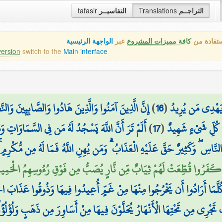
tafasir
التفاسيــر
Translations
التراجــم
ستفادة من
كافة مميزات المشروع
عبر
الواجهة الرئيسية
version
switch to the
Main interface
إِنَّ الَّذِينَ آمَنُوا وَالَّذِينَ هَادُوا وَالصَّابِئِينَ وَالن
)
16
(
هَ يَهْدِي مَن يُرِيدُ
أَلَمْ تَرَ أَنَّ اللَّهَ يَسْجُدُ لَهُ مَن فِي السَّمَاوَاتِ
)
17
(
َىٰ كُلِّ شَيْءٍ شَهِيدٌ
َ النَّاسِ ۖ وَكَثِيرٌ حَقَّ عَلَيْهِ الْعَذَابُ ۗ وَمَن يُهِنِ اللَّهُ فَمَا لَهُ مِن مُّكْرِمٍ 
 كَفَرُوا قُطِّعَتْ لَهُمْ ثِيَابٌ مِّن نَّارٍ يُصَبُّ مِن فَوْقِ رُءُوسِهِمُ الْحَمِيمُ
ُلَّمَا أَرَادُوا أَن يَخْرُجُوا مِنْهَا مِنْ غَمٍّ أُعِيدُوا فِيهَا وَذُوقُوا عَذَابَ الْ
َجْرِي مِن تَحْتِهَا الْأَنْهَارُ يُحَلَّوْنَ فِيهَا مِنْ أَسَاوِرَ مِن ذَهَبٍ وَلُؤْلُؤًا 