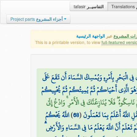
tafasir
التفاسيــر
Translations
Project parts
أجزاء المشروع
زات المشروع
عبر
الواجهة الرئيسية
This is a printable version, to view
full-featured versi
 فِي الْبَحْرِ بِأَمْرِهِ وَيُمْسِكُ السَّمَاءَ أَن تَقَعَ عَلَى
َهُوَ الَّذِي أَحْيَاكُمْ ثُمَّ يُمِيتُكُمْ ثُمَّ يُحْيِيكُمْ
 نَاسِكُوهُ ۖ فَلَا يُنَازِعُنَّكَ فِي الْأَمْرِ ۚ وَادْعُ إِلَىٰ
اللَّهُ يَحْكُمُ
)
68
(
ِ اللَّهُ أَعْلَمُ بِمَا تَعْمَلُونَ
َلَمْ تَعْلَمْ أَنَّ اللَّهَ يَعْلَمُ مَا فِي السَّمَاءِ وَالْأَرْضِ