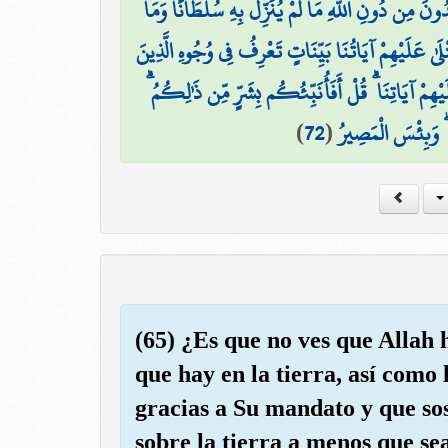
دُونَ مِن دُونِ اللَّهِ مَا لَمْ يُنَزِّلْ بِهِ سُلْطَانًا وَمَا
تْلَىٰ عَلَيْهِمْ آيَاتُنَا بَيِّنَاتٍ تَعْرِفُ فِي وُجُوهِ الَّذِينَ
ِمْ آيَاتِنَا ۗ قُلْ أَفَأُنَبِّئُكُم بِشَرٍّ مِّن ذَٰلِكُمُ
)
72
(
 ۖ وَبِئْسَ الْمَصِيرُ
(65) ¿Es que no ves que Allah h
que hay en la tierra, así como
gracias a Su mandato y que sos
sobre la tierra a menos que se