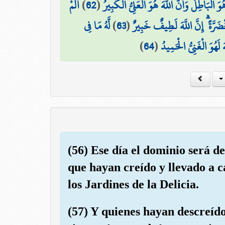
أَلَمْ
)
62
(
 الْبَاطِلُ وَأَنَّ اللَّهَ هُوَ الْعَلِيُّ الْكَبِيرُ
لَّهُ مَا فِي
)
63
(
ضَرَّةً ۗ إِنَّ اللَّهَ لَطِيفٌ خَبِيرٌ
)
64
(
لَهُوَ الْغَنِيُّ الْحَمِيدُ
(56) Ese día el dominio será d
que hayan creído y llevado a c
los Jardines de la Delicia.
(57) Y quienes hayan descreíd