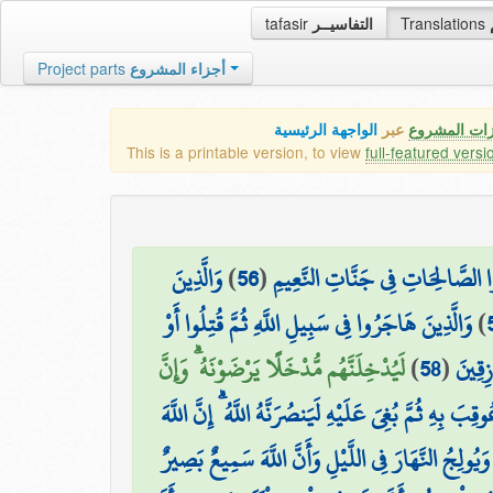
tafasir
التفاسيــر
Translations
Project parts
أجزاء المشروع
زات المشروع
عبر
الواجهة الرئيسية
This is a printable version, to view
full-featured versi
وَالَّذِينَ
)
56
(
ِلُوا الصَّالِحَاتِ فِي جَنَّاتِ النَّعِيمِ
وَالَّذِينَ هَاجَرُوا فِي سَبِيلِ اللَّهِ ثُمَّ قُتِلُوا أَوْ
)
لَيُدْخِلَنَّهُم مُّدْخَلًا يَرْضَوْنَهُ ۗ وَإِنَّ
)
58
(
ازِقِينَ
۞ هِ ثُمَّ بُغِيَ عَلَيْهِ لَيَنصُرَنَّهُ اللَّهُ ۗ إِنَّ اللَّهَ
ِ وَيُولِجُ النَّهَارَ فِي اللَّيْلِ وَأَنَّ اللَّهَ سَمِيعٌ بَصِيرٌ