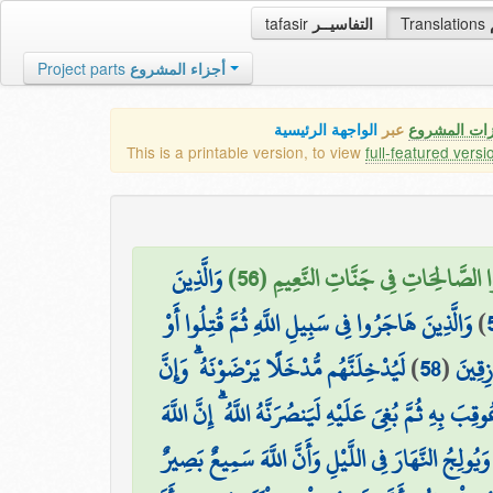
tafasir
التفاسيــر
Translations
Project parts
أجزاء المشروع
زات المشروع
عبر
الواجهة الرئيسية
This is a printable version, to view
full-featured versi
لُوا الصَّالِحَاتِ فِي جَنَّاتِ النَّعِيمِ (56
وَالَّذِينَ
وَالَّذِينَ هَاجَرُوا فِي سَبِيلِ اللَّهِ ثُمَّ قُتِلُوا أَوْ
)
لَيُدْخِلَنَّهُم مُّدْخَلًا يَرْضَوْنَهُ ۗ وَإِنَّ
)
58
(
ازِقِينَ
۞ هِ ثُمَّ بُغِيَ عَلَيْهِ لَيَنصُرَنَّهُ اللَّهُ ۗ إِنَّ اللَّهَ
ِ وَيُولِجُ النَّهَارَ فِي اللَّيْلِ وَأَنَّ اللَّهَ سَمِيعٌ بَصِيرٌ