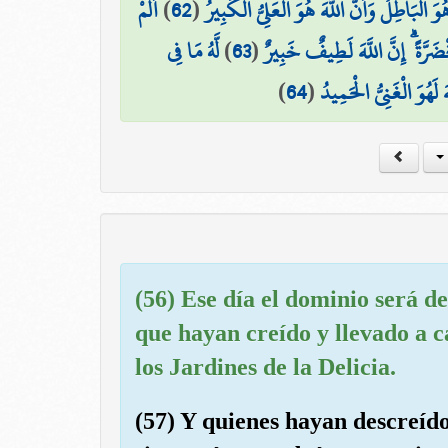
أَلَمْ
)
62
(
 الْبَاطِلُ وَأَنَّ اللَّهَ هُوَ الْعَلِيُّ الْكَبِيرُ
لَّهُ مَا فِي
)
63
(
ضَرَّةً ۗ إِنَّ اللَّهَ لَطِيفٌ خَبِيرٌ
)
64
(
لَهُوَ الْغَنِيُّ الْحَمِيدُ
(56) Ese día el dominio será d
que hayan creído y llevado a c
los Jardines de la Delicia.
(57) Y quienes hayan descreíd