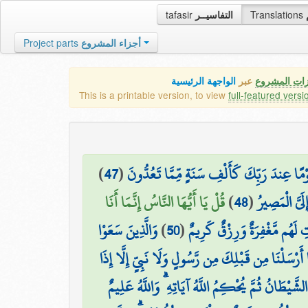
tafasir
التفاسيــر
Translations
Project parts
أجزاء المشروع
زات المشروع
عبر
الواجهة الرئيسية
This is a printable version, to view
full-featured versi
)
47
(
وْمًا عِندَ رَبِّكَ كَأَلْفِ سَنَةٍ مِّمَّا تَعُدُّونَ
قُلْ يَا أَيُّهَا النَّاسُ إِنَّمَا أَنَا
)
48
(
لَيَّ الْمَصِيرُ
وَالَّذِينَ سَعَوْا
)
50
(
ِ لَهُم مَّغْفِرَةٌ وَرِزْقٌ كَرِيمٌ
 أَرْسَلْنَا مِن قَبْلِكَ مِن رَّسُولٍ وَلَا نَبِيٍّ إِلَّا إِذَا
الشَّيْطَانُ ثُمَّ يُحْكِمُ اللَّهُ آيَاتِهِ ۗ وَاللَّهُ عَلِيمٌ