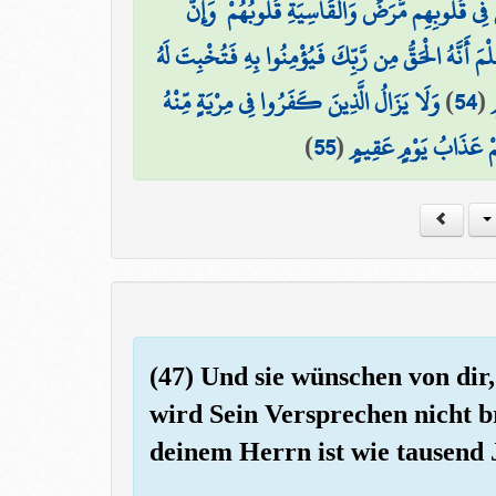
َ فِي قُلُوبِهِم مَّرَضٌ وَالْقَاسِيَةِ قُلُوبُهُمْ ۗ وَإِنَّ
ِلْمَ أَنَّهُ الْحَقُّ مِن رَّبِّكَ فَيُؤْمِنُوا بِهِ فَتُخْبِتَ لَهُ
وَلَا يَزَالُ الَّذِينَ كَفَرُوا فِي مِرْيَةٍ مِّنْهُ
)
54
(
ٍ
)
55
(
يَهُمْ عَذَابُ يَوْمٍ عَقِيمٍ
(47) Und sie wünschen von dir,
wird Sein Versprechen nicht b
deinem Herrn ist wie tausend