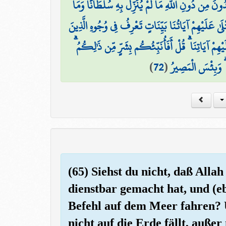
دُونَ مِن دُونِ اللَّهِ مَا لَمْ يُنَزِّلْ بِهِ سُلْطَانًا وَمَا
تْلَىٰ عَلَيْهِمْ آيَاتُنَا بَيِّنَاتٍ تَعْرِفُ فِي وُجُوهِ الَّذِينَ
ِمْ آيَاتِنَا ۗ قُلْ أَفَأُنَبِّئُكُم بِشَرٍّ مِّن ذَٰلِكُمُ
)
72
(
 ۖ وَبِئْسَ الْمَصِيرُ
(65) Siehst du nicht, daß Allah 
dienstbar gemacht hat, und (eb
Befehl auf dem Meer fahren? 
nicht auf die Erde fällt, auße