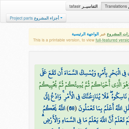
tafasir
التفاسيــر
Translations
Project parts
أجزاء المشروع
زات المشروع
عبر
الواجهة الرئيسية
This is a printable version, to view
full-featured versi
 فِي الْبَحْرِ بِأَمْرِهِ وَيُمْسِكُ السَّمَاءَ أَن تَقَعَ عَلَى
َهُوَ الَّذِي أَحْيَاكُمْ ثُمَّ يُمِيتُكُمْ ثُمَّ يُحْيِيكُمْ
 نَاسِكُوهُ ۖ فَلَا يُنَازِعُنَّكَ فِي الْأَمْرِ ۚ وَادْعُ إِلَىٰ
اللَّهُ يَحْكُمُ
)
68
(
ِ اللَّهُ أَعْلَمُ بِمَا تَعْمَلُونَ
َلَمْ تَعْلَمْ أَنَّ اللَّهَ يَعْلَمُ مَا فِي السَّمَاءِ وَالْأَرْضِ