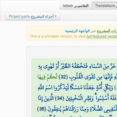
tafasir
التفاسيــر
Translations
Project parts
أجزاء المشروع
زات المشروع
عبر
الواجهة الرئيسية
This is a printable version, to view
full-featured versi
َا خَرَّ مِنَ السَّمَاءِ فَتَخْطَفُهُ الطَّيْرُ أَوْ تَهْوِي بِهِ
لَكُمْ فِيهَا
)
32
(
َّهِ فَإِنَّهَا مِن تَقْوَى الْقُلُوبِ
وَلِكُلِّ أُمَّةٍ جَعَلْنَا مَنسَكًا لِّيَذْكُرُوا اسْمَ اللَّهِ
الَّذِينَ إِذَا
)
34
(
َلَهُ أَسْلِمُوا ۗ وَبَشِّرِ الْمُخْبِتِينَ
)
35
(
لْمُقِيمِي الصَّلَاةِ وَمِمَّا رَزَقْنَاهُمْ يُنفِقُونَ