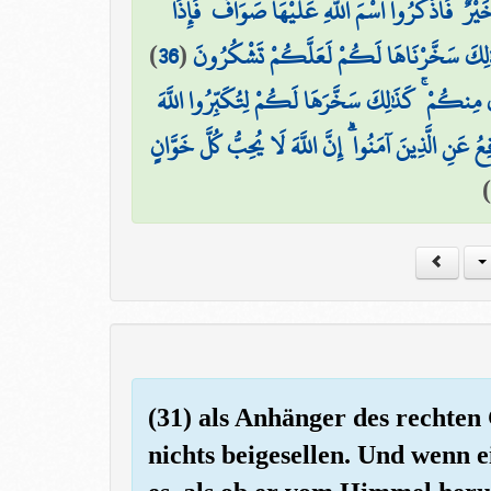
رٌ ۖ فَاذْكُرُوا اسْمَ اللَّهِ عَلَيْهَا صَوَافَّ ۖ فَإِذَا
)
36
(
 كَذَٰلِكَ سَخَّرْنَاهَا لَكُمْ لَعَلَّكُمْ تَشْكُرُونَ
ىٰ مِنكُمْ ۚ كَذَٰلِكَ سَخَّرَهَا لَكُمْ لِتُكَبِّرُوا اللَّهَ
۞ ُ عَنِ الَّذِينَ آمَنُوا ۗ إِنَّ اللَّهَ لَا يُحِبُّ كُلَّ خَوَّانٍ
)
(31) als Anhänger des rechten
nichts beigesellen. Und wenn ei