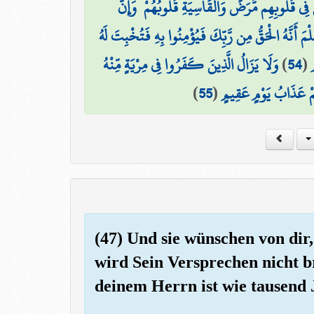
َ فِي قُلُوبِهِم مَّرَضٌ وَالْقَاسِيَةِ قُلُوبُهُمْ ۗ وَإِنَّ
ِلْمَ أَنَّهُ الْحَقُّ مِن رَّبِّكَ فَيُؤْمِنُوا بِهِ فَتُخْبِتَ لَهُ
وَلَا يَزَالُ الَّذِينَ كَفَرُوا فِي مِرْيَةٍ مِّنْهُ
)
54
(
ٍ
)
55
(
يَهُمْ عَذَابُ يَوْمٍ عَقِيمٍ
(47) Und sie wünschen von dir,
wird Sein Versprechen nicht b
deinem Herrn ist wie tausend