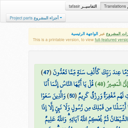
tafasir
التفاسيــر
Translations
Project parts
أجزاء المشروع
زات المشروع
عبر
الواجهة الرئيسية
This is a printable version, to view
full-featured versi
)
47
(
وْمًا عِندَ رَبِّكَ كَأَلْفِ سَنَةٍ مِّمَّا تَعُدُّونَ
َيَّ الْمَصِيرُ (48
قُلْ يَا أَيُّهَا النَّاسُ إِنَّمَا أَنَا
وَالَّذِينَ سَعَوْا
)
50
(
ِ لَهُم مَّغْفِرَةٌ وَرِزْقٌ كَرِيمٌ
 أَرْسَلْنَا مِن قَبْلِكَ مِن رَّسُولٍ وَلَا نَبِيٍّ إِلَّا إِذَا
الشَّيْطَانُ ثُمَّ يُحْكِمُ اللَّهُ آيَاتِهِ ۗ وَاللَّهُ عَلِيمٌ