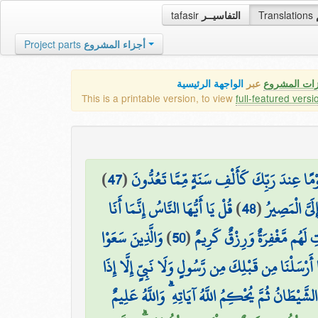
tafasir
التفاسيــر
Translations
Project parts
أجزاء المشروع
زات المشروع
عبر
الواجهة الرئيسية
This is a printable version, to view
full-featured versi
)
47
(
وْمًا عِندَ رَبِّكَ كَأَلْفِ سَنَةٍ مِّمَّا تَعُدُّونَ
قُلْ يَا أَيُّهَا النَّاسُ إِنَّمَا أَنَا
)
48
(
لَيَّ الْمَصِيرُ
وَالَّذِينَ سَعَوْا
)
50
(
ِ لَهُم مَّغْفِرَةٌ وَرِزْقٌ كَرِيمٌ
 أَرْسَلْنَا مِن قَبْلِكَ مِن رَّسُولٍ وَلَا نَبِيٍّ إِلَّا إِذَا
الشَّيْطَانُ ثُمَّ يُحْكِمُ اللَّهُ آيَاتِهِ ۗ وَاللَّهُ عَلِيمٌ