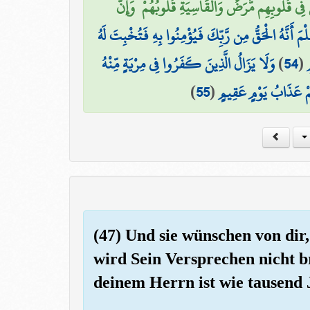
َ فِي قُلُوبِهِم مَّرَضٌ وَالْقَاسِيَةِ قُلُوبُهُمْ ۗ وَإِنَّ
ِلْمَ أَنَّهُ الْحَقُّ مِن رَّبِّكَ فَيُؤْمِنُوا بِهِ فَتُخْبِتَ لَهُ
وَلَا يَزَالُ الَّذِينَ كَفَرُوا فِي مِرْيَةٍ مِّنْهُ
)
54
(
ٍ
)
55
(
يَهُمْ عَذَابُ يَوْمٍ عَقِيمٍ
(47) Und sie wünschen von dir,
wird Sein Versprechen nicht b
deinem Herrn ist wie tausend