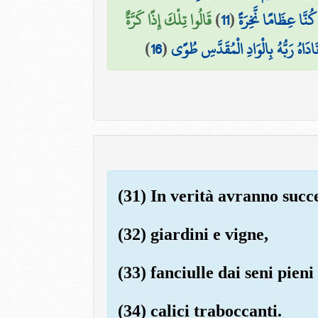
قَالُوا تِلْكَ إِذًا كَرَّةٌ
)
11
(
 كُنَّا عِظَامًا نَّخِرَةً
)
16
(
نَادَاهُ رَبُّهُ بِالْوَادِ الْمُقَدَّسِ طُوًى
(31) In verità avranno succe
(32) giardini e vigne,
(33) fanciulle dai seni pieni
(34) calici traboccanti.