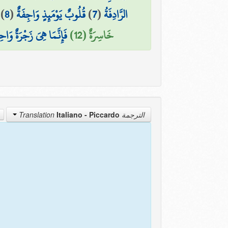
)
8
(
قُلُوبٌ يَوْمَئِذٍ وَاجِفَةٌ
)
7
(
الرَّادِفَةُ
خَاسِرَةٌ (12)
فَإِنَّمَا هِيَ زَجْرَةٌ وَاحِ
Italiano - Piccardo
الترجمة Translation