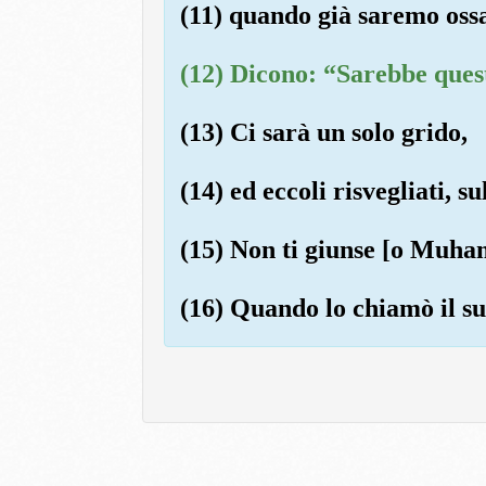
(11) quando già saremo oss
(12) Dicono: “Sarebbe quest
(13) Ci sarà un solo grido,
(14) ed eccoli risvegliati, su
(15) Non ti giunse [o Muha
(16) Quando lo chiamò il su