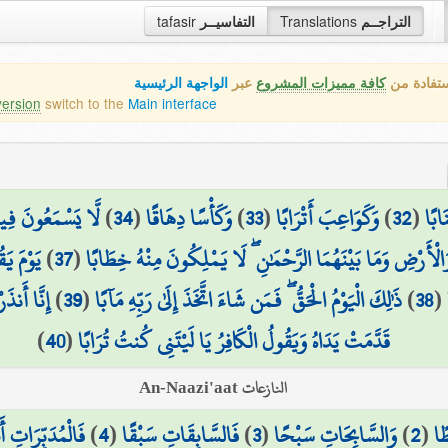
tafasir
التفاسيــر
Translations
التراجــم
ستفادة من
كافة مميزات المشروع
عبر
الواجهة الرئيسية
version
switch to the
Main interface
لَّا يَسْمَعُونَ فِيهَ
)
34
(
وَكَأْسًا دِهَاقًا
)
33
(
وَكَوَاعِبَ أَتْرَابًا
)
32
(
ابًا
يَوْمَ يَق
)
37
(
الْأَرْضِ وَمَا بَيْنَهُمَا الرَّحْمَٰنِ ۖ لَا يَمْلِكُونَ مِنْهُ خِطَابًا
إِنَّا أَنذ
)
39
(
ذَٰلِكَ الْيَوْمُ الْحَقُّ ۖ فَمَن شَاءَ اتَّخَذَ إِلَىٰ رَبِّهِ مَآبًا
)
38
(
)
40
(
قَدَّمَتْ يَدَاهُ وَيَقُولُ الْكَافِرُ يَا لَيْتَنِي كُنتُ تُرَابًا
النازعات An-Naazi'aat
فَالْمُدَبِّرَاتِ أَ
)
4
(
فَالسَّابِقَاتِ سَبْقًا
)
3
(
وَالسَّابِحَاتِ سَبْحًا
)
2
(
ًا