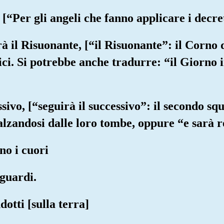
 [“Per gli angeli che fanno applicare i decret
rà il Risuonante, [“il Risuonante”: il Corno 
idici. Si potrebbe anche tradurre: “il Giorno 
ssivo, [“seguirà il successivo”: il secondo sq
alzandosi dalle loro tombe, oppure “e sarà re
no i cuori
sguardi.
otti [sulla terra]