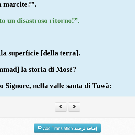
a marcite?”.
o un disastroso ritorno!”.
lla superficie [della terra].
mmad] la storia di Mosè?
o Signore, nella valle santa di Tuwâ:
Add Translation
إضافة ترجمة