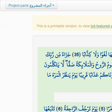
Project parts
أجزاء المشروع
This is a printable version, to view
full-featured 
جَزَاءً مِّن رَّبِّكَ
)
35
(
ا لَغْوًا وَلَا كِذَّابًا
ُومُ الرُّوحُ وَالْمَلَائِكَةُ صَفًّا ۖ لَّا يَتَكَلَّمُونَ
َرْنَاكُمْ عَذَابًا قَرِيبًا يَوْمَ يَنظُرُ الْمَرْءُ مَا
تَتْبَعُهَا
)
6
(
يَوْمَ تَرْجُفُ الرَّاجِفَةُ
)
5
(
مْرًا