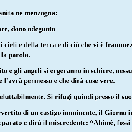
anità né menzogna:
ore, dono adeguato
i cieli e della terra e di ciò che vi è framm
la parola.
rito e gli angeli si ergeranno in schiere, ness
e l'avrà permesso e che dirà cose vere.
luttabilmente. Si rifugi quindi presso il suo
vvertito di un castigo imminente, il Giorno 
parato e dirà il miscredente: “Ahimè, fossi 