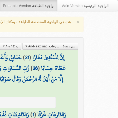
Printable Version
Main Version
الواجهة الرئيسية
واجهة الطباعة
×
هذه هي الواجهة المخصصة للطباعة ، يمكنك الإ
An-Naazi'aat
12
النازعات
سورة Sura
آية Aya
حَدَائِقَ وَأَعْنَ
)
31
(
إِنَّ لِلْمُتَّقِينَ مَفَازًا
رَّبِّ السَّمَاوَاتِ وَ
)
36
(
عَطَاءً حِسَابًا
إِلَّا مَنْ أَذِنَ لَهُ الرَّحْمَٰنُ وَقَالَ صَوَابًا
وَالنَّاشِطَاتِ نَشْط
)
1
(
وَالنَّازِعَاتِ غَرْقًا