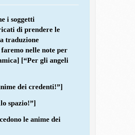
e i soggetti
ricati di prendere le
la traduzione
o faremo nelle note per
amica] [“Per gli angeli
 anime dei credenti!”]
llo spazio!”]
ecedono le anime dei