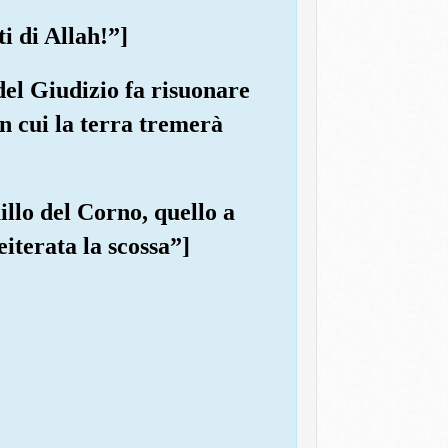
i di Allah!”]
del Giudizio fa risuonare
in cui la terra tremerà
uillo del Corno, quello a
iterata la scossa”]