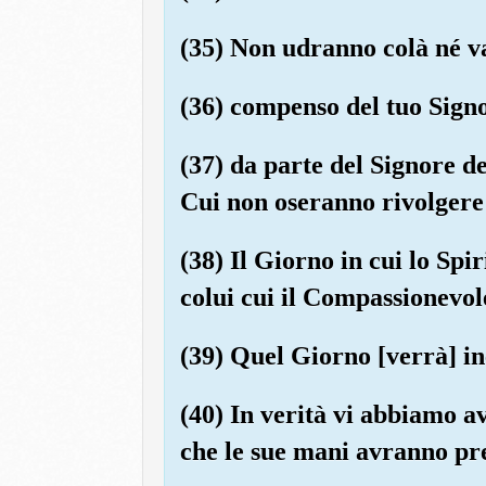
(35) Non udranno colà né v
(36) compenso del tuo Sign
(37) da parte del Signore de
Cui non oseranno rivolgere 
(38) Il Giorno in cui lo Spi
colui cui il Compassionevol
(39) Quel Giorno [verrà] ine
(40) In verità vi abbiamo a
che le sue mani avranno pre