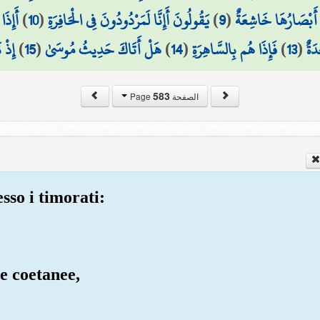
أَإِذَا
)
10
(
يَقُولُونَ أَإِنَّا لَمَرْدُودُونَ فِي الْحَافِرَةِ
)
9
(
أَبْصَارُهَا خَاشِعَةٌ
إِذْ 
)
15
(
هَلْ أَتَاكَ حَدِيثُ مُوسَىٰ
)
14
(
فَإِذَا هُم بِالسَّاهِرَةِ
)
13
(
دَةٌ
583
الصفحة Page
sso i timorati:
 e coetanee,