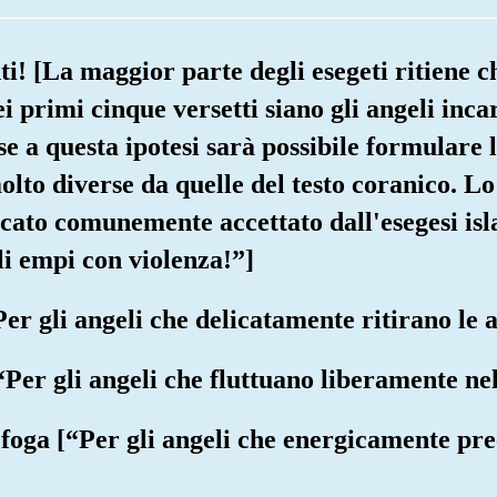
ti! [La maggior parte degli esegeti ritiene ch
i primi cinque versetti siano gli angeli inca
e a questa ipotesi sarà possibile formulare 
olto diverse da quelle del testo coranico. L
ficato comunemente accettato dall'esegesi isl
i empi con violenza!”]
“Per gli angeli che delicatamente ritirano le
[“Per gli angeli che fluttuano liberamente ne
 foga [“Per gli angeli che energicamente pr