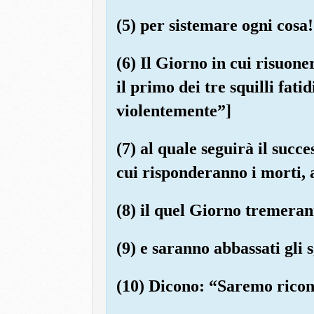
(5) per sistemare ogni cosa!
(6) Il Giorno in cui risuone
il primo dei tre squilli fat
violentemente”]
(7) al quale seguirà il succe
cui risponderanno i morti, 
(8) il quel Giorno tremeran
(9) e saranno abbassati gli 
(10) Dicono: “Saremo ricond