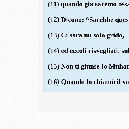
(11) quando già saremo oss
(12) Dicono: “Sarebbe quest
(13) Ci sarà un solo grido,
(14) ed eccoli risvegliati, su
(15) Non ti giunse [o Muha
(16) Quando lo chiamò il su