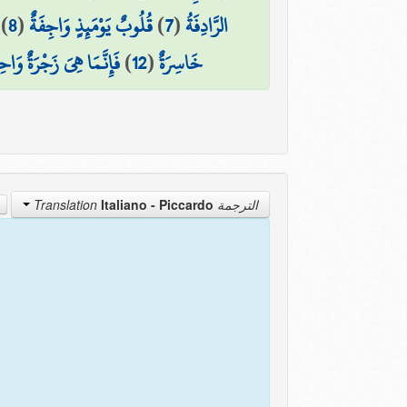
)
8
(
قُلُوبٌ يَوْمَئِذٍ وَاجِفَةٌ
)
7
(
الرَّادِفَةُ
فَإِنَّمَا هِيَ زَجْرَةٌ وَاحِ
)
12
(
خَاسِرَةٌ
Italiano - Piccardo
الترجمة Translation