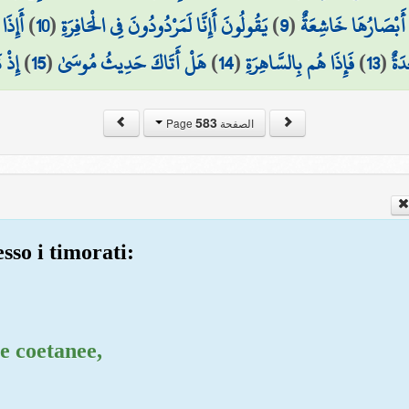
أَإِذَا
)
10
(
يَقُولُونَ أَإِنَّا لَمَرْدُودُونَ فِي الْحَافِرَةِ
)
9
(
أَبْصَارُهَا خَاشِعَةٌ
إِذْ 
)
15
(
هَلْ أَتَاكَ حَدِيثُ مُوسَىٰ
)
14
(
فَإِذَا هُم بِالسَّاهِرَةِ
)
13
(
دَةٌ
583
الصفحة Page
sso i timorati:
 e coetanee,