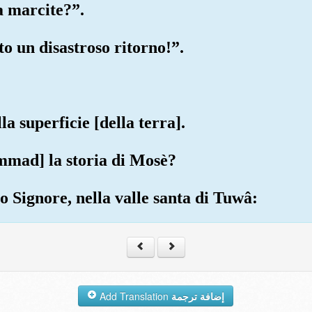
a marcite?”.
o un disastroso ritorno!”.
lla superficie [della terra].
mmad] la storia di Mosè?
o Signore, nella valle santa di Tuwâ:
Add Translation
إضافة ترجمة