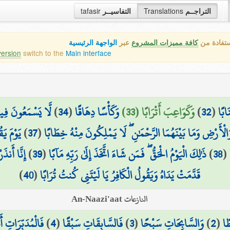
tafasir
التفاسيــر
Translations
التراجــم
ستفادة من
كافة مميزات المشروع
عبر
الواجهة الرئيسية
version
switch to the
Main interface
لَّا يَسْمَعُونَ فِيهَ
)
34
(
وَكَأْسًا دِهَاقًا
وَكَوَاعِبَ أَتْرَابًا (33)
)
32
(
ابًا
يَوْمَ يَق
)
37
(
الْأَرْضِ وَمَا بَيْنَهُمَا الرَّحْمَٰنِ ۖ لَا يَمْلِكُونَ مِنْهُ خِطَابًا
إِنَّا أَنذ
)
39
(
ذَٰلِكَ الْيَوْمُ الْحَقُّ ۖ فَمَن شَاءَ اتَّخَذَ إِلَىٰ رَبِّهِ مَآبًا
)
38
(
)
40
(
قَدَّمَتْ يَدَاهُ وَيَقُولُ الْكَافِرُ يَا لَيْتَنِي كُنتُ تُرَابًا
النازعات An-Naazi'aat
فَالْمُدَبِّرَاتِ أَ
)
4
(
فَالسَّابِقَاتِ سَبْقًا
)
3
(
وَالسَّابِحَاتِ سَبْحًا
)
2
(
ًا