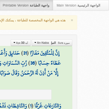
Printable Version
Main Version
الواجهة الرئيسية
واجهة الطباعة
×
هذه هي الواجهة المخصصة للطباعة ، يمكنك الإ
An-Naba
33
النبإ
سورة Sura
آية Aya
حَدَائِقَ وَأَعْنَ
)
31
(
إِنَّ لِلْمُتَّقِينَ مَفَازًا
رَّبِّ السَّمَاوَاتِ وَ
)
36
(
عَطَاءً حِسَابًا
إِلَّا مَنْ أَذِنَ لَهُ الرَّحْمَٰنُ وَقَالَ صَوَابًا
وَالنَّاشِطَاتِ نَشْط
)
1
(
وَالنَّازِعَاتِ غَرْقًا