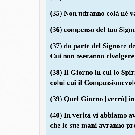
(35) Non udranno colà né v
(36) compenso del tuo Sign
(37) da parte del Signore de
Cui non oseranno rivolgere 
(38) Il Giorno in cui lo Spi
colui cui il Compassionevol
(39) Quel Giorno [verrà] ine
(40) In verità vi abbiamo a
che le sue mani avranno pre