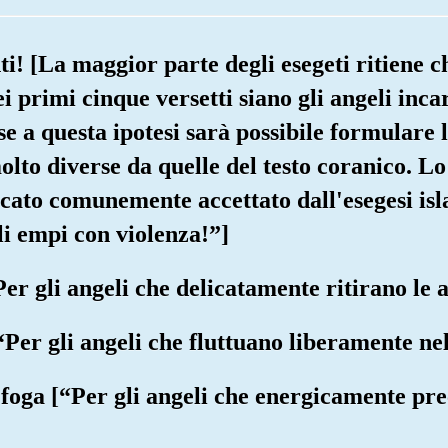
ti! [La maggior parte degli esegeti ritiene ch
i primi cinque versetti siano gli angeli inca
e a questa ipotesi sarà possibile formulare 
olto diverse da quelle del testo coranico. L
ficato comunemente accettato dall'esegesi isl
i empi con violenza!”]
“Per gli angeli che delicatamente ritirano le
[“Per gli angeli che fluttuano liberamente ne
 foga [“Per gli angeli che energicamente pr