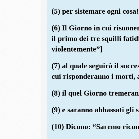
(5) per sistemare ogni cosa!
(6) Il Giorno in cui risuone
il primo dei tre squilli fat
violentemente”]
(7) al quale seguirà il succe
cui risponderanno i morti, 
(8) il quel Giorno tremeran
(9) e saranno abbassati gli 
(10) Dicono: “Saremo ricond