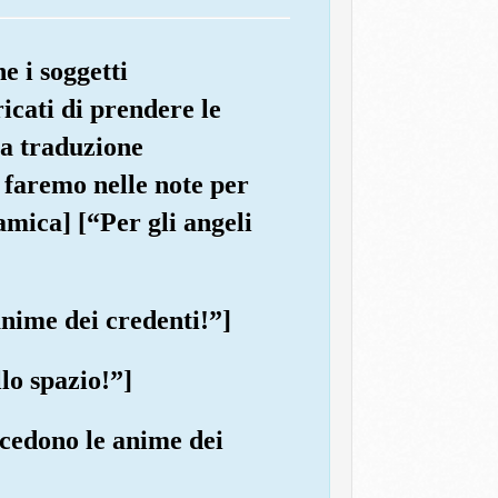
e i soggetti
ricati di prendere le
la traduzione
o faremo nelle note per
amica] [“Per gli angeli
 anime dei credenti!”]
llo spazio!”]
ecedono le anime dei