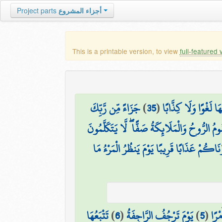
Project parts
أجزاء المشروع
This is a printable version, to view
full-featured 
جَزَاءً مِّن رَّبِّكَ
)
35
(
ا لَغْوًا وَلَا كِذَّابًا
ُومُ الرُّوحُ وَالْمَلَائِكَةُ صَفًّا ۖ لَّا يَتَكَلَّمُونَ
َرْنَاكُمْ عَذَابًا قَرِيبًا يَوْمَ يَنظُرُ الْمَرْءُ مَا
تَتْبَعُهَا
)
6
(
يَوْمَ تَرْجُفُ الرَّاجِفَةُ
)
5
(
مْرًا