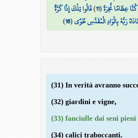
قَالُوا تِلْكَ إِذًا كَرَّةٌ
)
11
(
 كُنَّا عِظَامًا نَّخِرَةً
)
16
(
نَادَاهُ رَبُّهُ بِالْوَادِ الْمُقَدَّسِ طُوًى
(31) In verità avranno succe
(32) giardini e vigne,
(33) fanciulle dai seni pieni
(34) calici traboccanti.