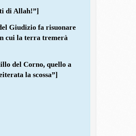
i di Allah!”]
del Giudizio fa risuonare
in cui la terra tremerà
uillo del Corno, quello a
iterata la scossa”]