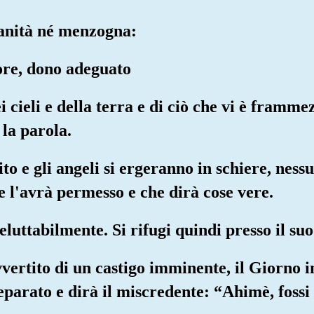
anità né menzogna:
ore, dono adeguato
i cieli e della terra e di ciò che vi è framm
la parola.
rito e gli angeli si ergeranno in schiere, ness
e l'avrà permesso e che dirà cose vere.
luttabilmente. Si rifugi quindi presso il suo
vvertito di un castigo imminente, il Giorno 
parato e dirà il miscredente: “Ahimè, fossi 