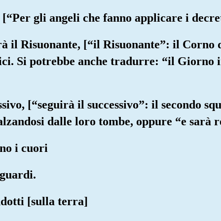
 [“Per gli angeli che fanno applicare i decret
rà il Risuonante, [“il Risuonante”: il Corno 
idici. Si potrebbe anche tradurre: “il Giorno 
ssivo, [“seguirà il successivo”: il secondo sq
alzandosi dalle loro tombe, oppure “e sarà re
no i cuori
sguardi.
otti [sulla terra]