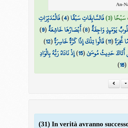
فَالْمُدَبِّرَاتِ
)
4
(
فَالسَّابِقَاتِ سَبْقًا
ِ سَبْحًا (3
)
9
(
أَبْصَارُهَا خَاشِعَةٌ
)
8
(
لُوبٌ يَوْمَئِذٍ وَاجِفَةٌ
)
12
(
قَالُوا تِلْكَ إِذًا كَرَّةٌ خَاسِرَةٌ
)
11
(
ا نَّخِرَةً
إِذْ نَادَاهُ رَبُّهُ بِالْوَادِ
)
15
(
 أَتَاكَ حَدِيثُ مُوسَىٰ
)
16
(
(31) In verità avranno successo