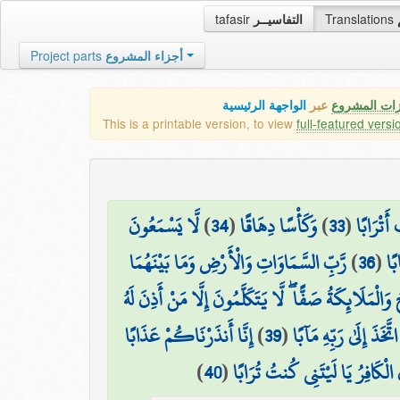
tafasir
التفاسيــر
Translations
Project parts
أجزاء المشروع
زات المشروع
عبر
الواجهة الرئيسية
This is a printable version, to view
full-featured versi
لَّا يَسْمَعُونَ
)
34
(
وَكَأْسًا دِهَاقًا
)
33
(
أَتْرَابًا
رَّبِّ السَّمَاوَاتِ وَالْأَرْضِ وَمَا بَيْنَهُمَا
)
36
(
ًا
وَالْمَلَائِكَةُ صَفًّا ۖ لَّا يَتَكَلَّمُونَ إِلَّا مَنْ أَذِنَ لَهُ
إِنَّا أَنذَرْنَاكُمْ عَذَابًا
)
39
(
َخَذَ إِلَىٰ رَبِّهِ مَآبًا
)
40
(
ُ الْكَافِرُ يَا لَيْتَنِي كُنتُ تُرَابًا