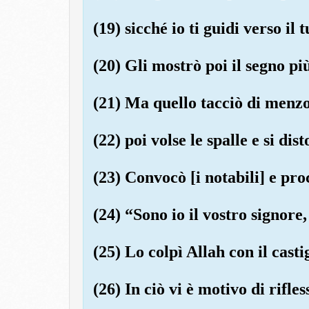
(19) sicché io ti guidi verso il
(20) Gli mostrò poi il segno pi
(21) Ma quello tacciò di menz
(22) poi volse le spalle e si dist
(23) Convocò [i notabili] e pr
(24) “Sono io il vostro signore,
(25) Lo colpì Allah con il castig
(26) In ciò vi è motivo di rifle