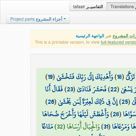
tafasir
التفاسيــر
Translations
Project parts
أجزاء المشروع
زات المشروع
عبر
الواجهة الرئيسية
This is a printable version, to view
full-featured versi
)
19
(
وَأَهْدِيَكَ إِلَىٰ رَبِّكَ فَتَخْشَىٰ
)
18
(
زَكَّىٰ
فَقَالَ أَنَا
)
23
(
فَحَشَرَ فَنَادَىٰ
)
22
(
َرَ يَسْعَىٰ
)
26
(
إِنَّ فِي ذَٰلِكَ لَعِبْرَةً لِّمَن يَخْشَىٰ
)
25
(
َىٰ
وَأَغْطَشَ لَيْلَهَا وَأَخْرَجَ ضُحَاهَا
)
28
(
َوَّاهَا
مَتَاعًا
وَالْجِبَالَ أَرْسَاهَا (32)
)
31
(
هَا وَمَرْعَاهَا