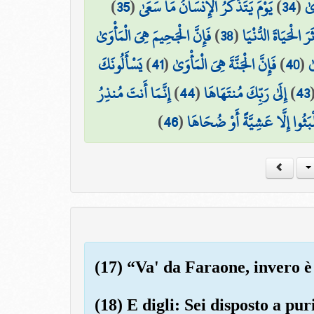
)
35
(
يَوْمَ يَتَذَكَّرُ الْإِنسَانُ مَا سَعَىٰ
)
34
(
ىٰ
فَإِنَّ الْجَحِيمَ هِيَ الْمَأْوَىٰ
)
38
(
َرَ الْحَيَاةَ الدُّنْيَا
يَسْأَلُونَكَ
)
41
(
فَإِنَّ الْجَنَّةَ هِيَ الْمَأْوَىٰ
)
40
(
ٰ
إِنَّمَا أَنتَ مُنذِرُ
)
44
(
إِلَىٰ رَبِّكَ مُنتَهَاهَا
)
43
)
46
(
َلْبَثُوا إِلَّا عَشِيَّةً أَوْ ضُحَاهَا
(17) “Va' da Faraone, invero è
(18) E digli: Sei disposto a puri