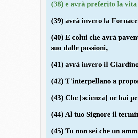
(38) e avrà preferito la vita
(39) avrà invero la Fornace
(40) E colui che avrà paven
suo dalle passioni,
(41) avrà invero il Giardino
(42) T'interpellano a prop
(43) Che [scienza] ne hai p
(44) Al tuo Signore il termi
(45) Tu non sei che un amm