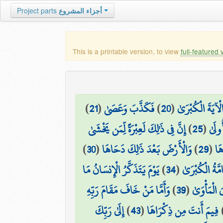
Project parts
أجزاء المشروع
This is a printable version, to view
full-featured 
)
21
(
فَكَذَّبَ وَعَصَىٰ
)
20
(
 الْآيَةَ الْكُبْرَىٰ
إِنَّ فِي ذَٰلِكَ لَعِبْرَةً لِّمَن يَخْشَىٰ
)
25
(
ولَىٰ
)
30
(
وَالْأَرْضَ بَعْدَ ذَٰلِكَ دَحَاهَا
)
29
(
َا
يَوْمَ يَتَذَكَّرُ الْإِنسَانُ مَا
)
34
(
َّةُ الْكُبْرَىٰ
وَأَمَّا مَنْ خَافَ مَقَامَ رَبِّهِ
)
39
(
َ الْمَأْوَىٰ
إِلَىٰ رَبِّكَ
)
43
(
فِيمَ أَنتَ مِن ذِكْرَاهَا