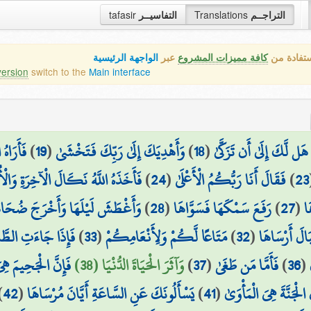
tafasir
التفاسيــر
Translations
التراجــم
ستفادة من
كافة مميزات المشروع
عبر
الواجهة الرئيسية
version
switch to the
Main interface
فَأَرَاهُ
)
19
(
وَأَهْدِيَكَ إِلَىٰ رَبِّكَ فَتَخْشَىٰ
)
18
(
هَل لَّكَ إِلَىٰ أَن تَزَكَّىٰ
فَأَخَذَهُ اللَّهُ نَكَالَ الْآخِرَةِ وَالْأُ
)
24
(
فَقَالَ أَنَا رَبُّكُمُ الْأَعْلَىٰ
)
23
وَأَغْطَشَ لَيْلَهَا وَأَخْرَجَ ضُحَاه
)
28
(
رَفَعَ سَمْكَهَا فَسَوَّاهَا
)
27
(
َا
فَإِذَا جَاءَتِ الطَّام
)
33
(
مَتَاعًا لَّكُمْ وَلِأَنْعَامِكُمْ
)
32
(
َالَ أَرْسَاهَا
فَإِنَّ الْجَحِيمَ هِي
وَآثَرَ الْحَيَاةَ الدُّنْيَا (38)
)
37
(
فَأَمَّا مَن طَغَىٰ
)
36
(
)
42
(
يَسْأَلُونَكَ عَنِ السَّاعَةِ أَيَّانَ مُرْسَاهَا
)
41
(
َ الْجَنَّةَ هِيَ الْمَأْوَىٰ