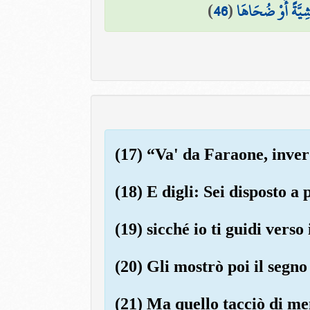
)
46
(
عَشِيَّةً أَوْ ضُحَاهَا
(17) “Va' da Faraone, inver
(18) E digli: Sei disposto a 
(19) sicché io ti guidi verso
(20) Gli mostrò poi il segno
(21) Ma quello tacciò di me