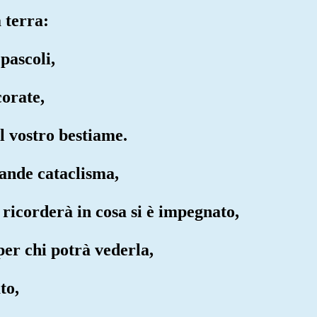
a terra:
 pascoli,
corate,
il vostro bestiame.
rande cataclisma,
 ricorderà in cosa si è impegnato,
per chi potrà vederla,
to,