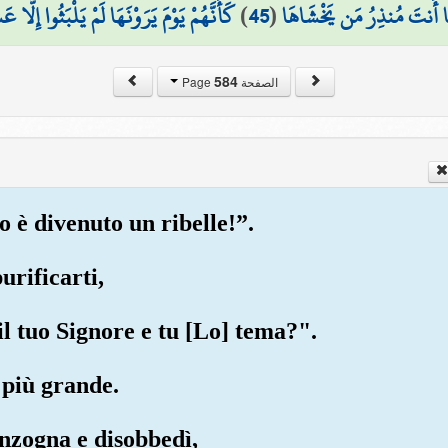
كَأَنَّهُمْ يَوْمَ يَرَوْنَهَا لَمْ يَلْبَثُوا إِلَّا 
)
45
(
مَا أَنتَ مُنذِرُ مَن يَخْشَاهَا
584
الصفحة Page
o è divenuto un ribelle!”.
purificarti,
 il tuo Signore e tu [Lo] tema?".
 più grande.
nzogna e disobbedì,