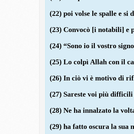
(22) poi volse le spalle e si d
(23) Convocò [i notabili] e
(24) “Sono io il vostro signo
(25) Lo colpì Allah con il ca
(26) In ciò vi è motivo di ri
(27) Sareste voi più difficil
(28) Ne ha innalzato la volt
(29) ha fatto oscura la sua n