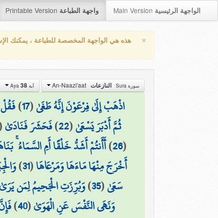
Printable Version
Main Version
الواجهة الرئيسية
واجهة الطباعة
×
هذه هي الواجهة المخصصة للطباعة ، يمكنك الإ
An-Naazi'aat
38
النازعات
سورة Sura
آية Aya
فَقُلْ 
)
17
(
اذْهَبْ إِلَىٰ فِرْعَوْنَ إِنَّهُ طَغَىٰ
(
فَحَشَرَ فَنَادَىٰ
)
22
(
ثُمَّ أَدْبَرَ يَسْعَىٰ
أَأَنتُمْ أَشَدُّ خَلْقًا أَمِ السَّمَاءُ ۚ بَنَاه
)
26
(
وَالْجِب
)
31
(
أَخْرَجَ مِنْهَا مَاءَهَا وَمَرْعَاهَا
وَبُرِّزَتِ الْجَحِيمُ لِمَن يَرَىٰ
)
35
(
سَعَىٰ
فَإِنّ
)
40
(
وَنَهَى النَّفْسَ عَنِ الْهَوَىٰ