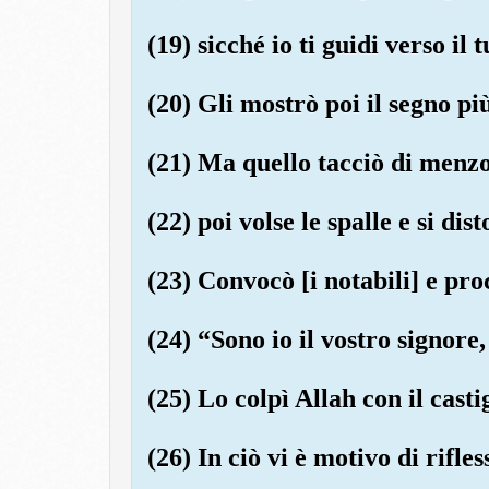
(19) sicché io ti guidi verso il
(20) Gli mostrò poi il segno pi
(21) Ma quello tacciò di menz
(22) poi volse le spalle e si dist
(23) Convocò [i notabili] e pr
(24) “Sono io il vostro signore,
(25) Lo colpì Allah con il castig
(26) In ciò vi è motivo di rifle