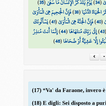
)
35
(
يَوْمَ يَتَذَكَّرُ الْإِنسَانُ مَا سَعَىٰ
)
34
(
ىٰ
فَإِنَّ الْجَحِيمَ هِيَ الْمَأْوَىٰ
)
38
(
َرَ الْحَيَاةَ الدُّنْيَا
يَسْأَلُونَكَ
)
41
(
فَإِنَّ الْجَنَّةَ هِيَ الْمَأْوَىٰ
)
40
(
ٰ
إِنَّمَا أَنتَ مُنذِرُ
)
44
(
إِلَىٰ رَبِّكَ مُنتَهَاهَا
)
43
)
46
(
َلْبَثُوا إِلَّا عَشِيَّةً أَوْ ضُحَاهَا
(17) “Va' da Faraone, invero è
(18) E digli: Sei disposto a puri