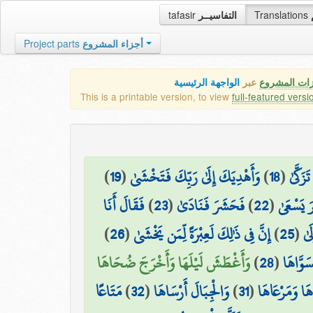
tafasir
التفاسيــر
Translations
Project parts
أجزاء المشروع
زات المشروع
عبر
الواجهة الرئيسية
This is a printable version, to view
full-featured versi
)
19
(
وَأَهْدِيَكَ إِلَىٰ رَبِّكَ فَتَخْشَىٰ
)
18
(
زَكَّىٰ
فَقَالَ أَنَا
)
23
(
فَحَشَرَ فَنَادَىٰ
)
22
(
َرَ يَسْعَىٰ
)
26
(
إِنَّ فِي ذَٰلِكَ لَعِبْرَةً لِّمَن يَخْشَىٰ
)
25
(
َىٰ
وَأَغْطَشَ لَيْلَهَا وَأَخْرَجَ ضُحَاهَا
)
28
(
َوَّاهَا
مَتَاعًا
)
32
(
وَالْجِبَالَ أَرْسَاهَا
)
31
(
هَا وَمَرْعَاهَا