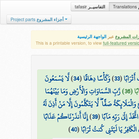
tafasir
التفاسيــر
Translations
Project parts
أجزاء المشروع
زات المشروع
عبر
الواجهة الرئيسية
This is a printable version, to view
full-featured versi
لَّا يَسْمَعُونَ
)
34
(
وَكَأْسًا دِهَاقًا
)
33
(
أَتْرَابًا
ا (36
رَّبِّ السَّمَاوَاتِ وَالْأَرْضِ وَمَا بَيْنَهُمَا
وَالْمَلَائِكَةُ صَفًّا ۖ لَّا يَتَكَلَّمُونَ إِلَّا مَنْ أَذِنَ لَهُ
إِنَّا أَنذَرْنَاكُمْ عَذَابًا
)
39
(
َخَذَ إِلَىٰ رَبِّهِ مَآبًا
)
40
(
ُ الْكَافِرُ يَا لَيْتَنِي كُنتُ تُرَابًا