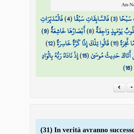
فَالْمُدَبِّرَاتِ
)
4
(
فَالسَّابِقَاتِ سَبْقًا
)
3
(
ِ سَبْحًا
)
9
(
أَبْصَارُهَا خَاشِعَةٌ
)
8
(
لُوبٌ يَوْمَئِذٍ وَاجِفَةٌ
)
12
(
قَالُوا تِلْكَ إِذًا كَرَّةٌ خَاسِرَةٌ
)
11
(
ا نَّخِرَةً
إِذْ نَادَاهُ رَبُّهُ بِالْوَادِ
)
15
(
 أَتَاكَ حَدِيثُ مُوسَىٰ
)
16
(
(31) In verità avranno successo