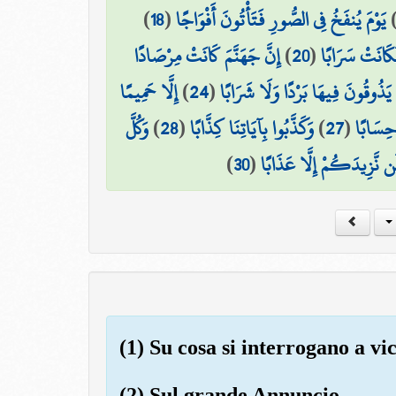
)
18
(
يَوْمَ يُنفَخُ فِي الصُّورِ فَتَأْتُونَ أَفْوَاجًا
إِنَّ جَهَنَّمَ كَانَتْ مِرْصَادًا
)
20
(
َكَانَتْ سَرَابًا
إِلَّا حَمِيمًا
)
24
(
ا يَذُوقُونَ فِيهَا بَرْدًا وَلَا شَرَابًا
وَكُلَّ
)
28
(
وَكَذَّبُوا بِآيَاتِنَا كِذَّابًا
)
27
(
 حِسَابًا
)
30
(
ن نَّزِيدَكُمْ إِلَّا عَذَابًا
(1) Su cosa si interrogano a v
(2) Sul grande Annuncio,