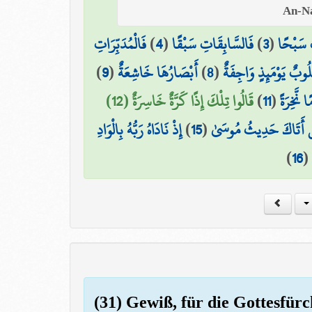
فَالْمُدَبِّرَاتِ
)
4
(
فَالسَّابِقَاتِ سَبْقًا
)
3
(
ِ سَبْحًا
)
9
(
أَبْصَارُهَا خَاشِعَةٌ
)
8
(
لُوبٌ يَوْمَئِذٍ وَاجِفَةٌ
قَالُوا تِلْكَ إِذًا كَرَّةٌ خَاسِرَةٌ (12)
)
11
(
ا نَّخِرَةً
إِذْ نَادَاهُ رَبُّهُ بِالْوَادِ
)
15
(
 أَتَاكَ حَدِيثُ مُوسَىٰ
)
16
(
(31) Gewiß, für die Gottesfürc