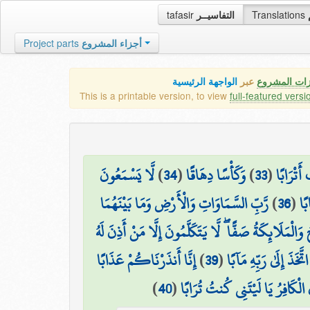
tafasir
التفاسيــر
Translations
Project parts
أجزاء المشروع
زات المشروع
عبر
الواجهة الرئيسية
This is a printable version, to view
full-featured versi
لَّا يَسْمَعُونَ
)
34
(
وَكَأْسًا دِهَاقًا
)
33
(
أَتْرَابًا
رَّبِّ السَّمَاوَاتِ وَالْأَرْضِ وَمَا بَيْنَهُمَا
)
36
(
ًا
وَالْمَلَائِكَةُ صَفًّا ۖ لَّا يَتَكَلَّمُونَ إِلَّا مَنْ أَذِنَ لَهُ
إِنَّا أَنذَرْنَاكُمْ عَذَابًا
)
39
(
َخَذَ إِلَىٰ رَبِّهِ مَآبًا
)
40
(
ُ الْكَافِرُ يَا لَيْتَنِي كُنتُ تُرَابًا