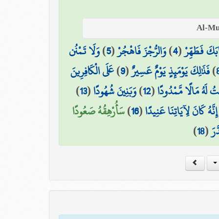
وَلَا تَمْنُن
)
5
(
وَالرُّجْزَ فَاهْجُرْ
)
4
(
ابَكَ فَطَهِّرْ
عَلَى الْكَافِرِينَ
)
9
(
فَذَٰلِكَ يَوْمَئِذٍ يَوْمٌ عَسِيرٌ
)
)
13
(
وَبَنِينَ شُهُودًا
)
12
(
تُ لَهُ مَالًا مَّمْدُودًا
سَأُرْهِقُهُ صَعُودًا
)
16
(
 إِنَّهُ كَانَ لِآيَاتِنَا عَنِيدًا
)
18
(
َّرَ