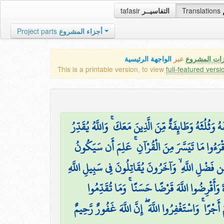
tafasir
التفاسيــر
Translations
Project parts
أجزاء المشروع
زات المشروع
عبر
الواجهة الرئيسية
This is a printable version, to view
full-featured versi
۞ َثُلُثَهُ وَطَائِفَةٌ مِّنَ الَّذِينَ مَعَكَ ۚ وَاللَّهُ يُقَدِّرُ
قْرَءُوا مَا تَيَسَّرَ مِنَ الْقُرْآنِ ۚ عَلِمَ أَن سَيَكُونُ
َضْلِ اللَّهِ ۙ وَآخَرُونَ يُقَاتِلُونَ فِي سَبِيلِ اللَّهِ
ۖ َ وَأَقْرِضُوا اللَّهَ قَرْضًا حَسَنًا ۚ وَمَا تُقَدِّمُوا
ْرًا ۚ وَاسْتَغْفِرُوا اللَّهَ ۖ إِنَّ اللَّهَ غَفُورٌ رَّحِيمٌ