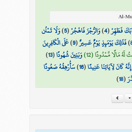
وَلَا تَمْنُن
)
5
(
وَالرُّجْزَ فَاهْجُرْ
)
4
(
ابَكَ فَطَهِّرْ
عَلَى الْكَافِرِينَ
)
9
(
فَذَٰلِكَ يَوْمَئِذٍ يَوْمٌ عَسِيرٌ
)
)
13
(
وَبَنِينَ شُهُودًا
تُ لَهُ مَالًا مَّمْدُودًا (12
سَأُرْهِقُهُ صَعُودًا
)
16
(
 إِنَّهُ كَانَ لِآيَاتِنَا عَنِيدًا
)
18
(
َّرَ