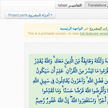
tafasir
التفاسيــر
Translations
Project parts
أجزاء المشروع
زات المشروع
عبر
الواجهة الرئيسية
This is a printable version, to view
full-featured versi
۞ َثُلُثَهُ وَطَائِفَةٌ مِّنَ الَّذِينَ مَعَكَ ۚ وَاللَّهُ يُقَدِّرُ
قْرَءُوا مَا تَيَسَّرَ مِنَ الْقُرْآنِ ۚ عَلِمَ أَن سَيَكُونُ
َضْلِ اللَّهِ ۙ وَآخَرُونَ يُقَاتِلُونَ فِي سَبِيلِ اللَّهِ
ۖ َ وَأَقْرِضُوا اللَّهَ قَرْضًا حَسَنًا ۚ وَمَا تُقَدِّمُوا
ْرًا ۚ وَاسْتَغْفِرُوا اللَّهَ ۖ إِنَّ اللَّهَ غَفُورٌ رَّحِيمٌ