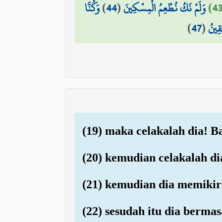
وَكُنَّا
)
44
(
وَلَمْ نَكُ نُطْعِمُ الْمِسْكِينَ
)
47
(
َقِينُ
(19) maka celakalah dia! 
(20) kemudian celakalah d
(21) kemudian dia memikir
(22) sesudah itu dia berm