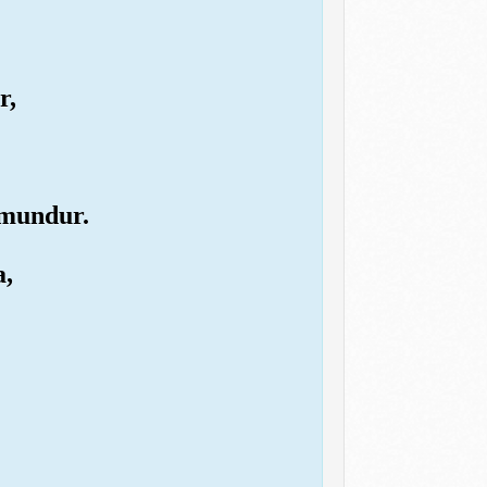
r,
 mundur.
a,