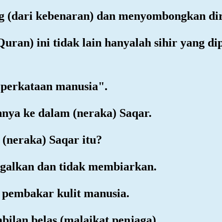
ng (dari kebenaran) dan menyombongkan dir
Quran) ini tidak lain hanyalah sihir yang di
h perkataan manusia".
nya ke dalam (neraka) Saqar.
(neraka) Saqar itu?
nggalkan dan tidak membiarkan.
h pembakar kulit manusia.
bilan belas (malaikat penjaga).