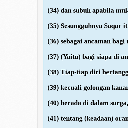
(34) dan subuh apabila mul
(35) Sesungguhnya Saqar it
(36) sebagai ancaman bagi
(37) (Yaitu) bagi siapa di
(38) Tiap-tiap diri bertan
(39) kecuali golongan kana
(40) berada di dalam surg
(41) tentang (keadaan) ora