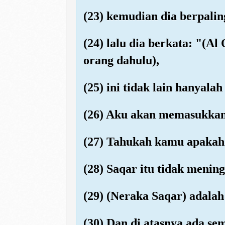
(23) kemudian dia berpali
(24) lalu dia berkata: "(Al 
orang dahulu),
(25) ini tidak lain hanyala
(26) Aku akan memasukkan
(27) Tahukah kamu apakah 
(28) Saqar itu tidak meni
(29) (Neraka Saqar) adala
(30) Dan di atasnya ada sem