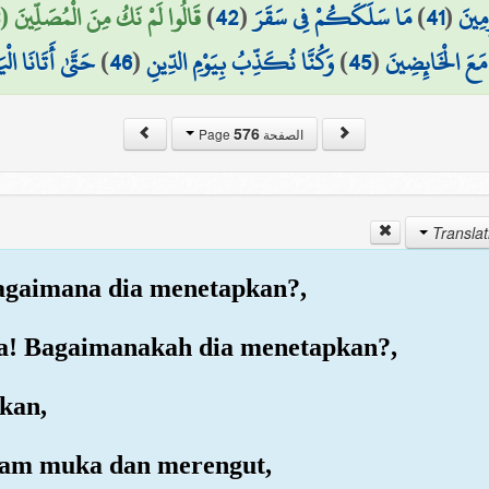
قَالُوا لَمْ نَكُ مِنَ الْمُصَلِّينَ (43)
)
42
(
مَا سَلَكَكُمْ فِي سَقَرَ
)
41
(
مِينَ
حَتَّىٰ أَتَانَا الْي
)
46
(
وَكُنَّا نُكَذِّبُ بِيَوْمِ الدِّينِ
)
45
(
َعَ الْخَائِضِينَ
576
الصفحة Page
Bagaimana dia menetapkan?,
ia! Bagaimanakah dia menetapkan?,
kan,
asam muka dan merengut,