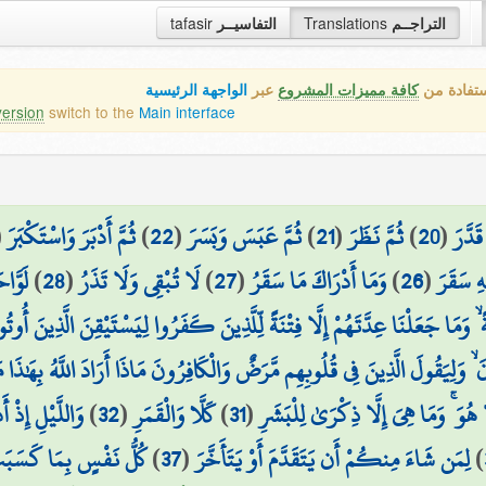
tafasir
التفاسيــر
Translations
التراجــم
ستفادة من
كافة مميزات المشروع
عبر
الواجهة الرئيسية
version
switch to the
Main interface
(
ثُمَّ أَدْبَرَ وَاسْتَكْبَرَ
)
22
(
ثُمَّ عَبَسَ وَبَسَرَ
)
21
(
ثُمَّ نَظَرَ
)
20
(
َدَّرَ
لَوَّاح
)
28
(
لَا تُبْقِي وَلَا تَذَرُ
)
27
(
وَمَا أَدْرَاكَ مَا سَقَرُ
)
26
(
ِ سَقَرَ
وَمَا جَعَلْنَا عِدَّتَهُمْ إِلَّا فِتْنَةً لِّلَّذِينَ كَفَرُوا لِيَسْتَيْقِنَ الَّذِينَ أُوتُوا
 ۙ وَلِيَقُولَ الَّذِينَ فِي قُلُوبِهِم مَّرَضٌ وَالْكَافِرُونَ مَاذَا أَرَادَ اللَّهُ بِهَٰذَا
وَاللَّيْلِ إِذْ أَد
)
32
(
كَلَّا وَالْقَمَرِ
)
31
(
 هُوَ ۚ وَمَا هِيَ إِلَّا ذِكْرَىٰ لِلْبَشَرِ
كُلُّ نَفْسٍ بِمَا كَسَبَت
)
37
(
لِمَن شَاءَ مِنكُمْ أَن يَتَقَدَّمَ أَوْ يَتَأَخَّرَ
)