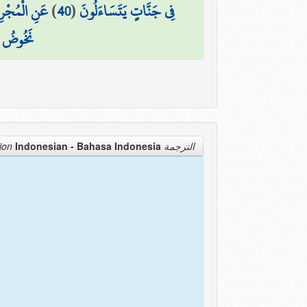
عَنِ الْمُجْرِ
)
40
(
فِي جَنَّاتٍ يَتَسَاءَلُونَ
نَخُوضُ م
Indonesian - Bahasa Indonesia
الترجمة Translation