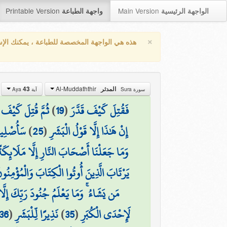
Printable Version
Main Version
الواجهة الرئيسية
واجهة الطباعة
×
هذه هي الواجهة المخصصة للطباعة ، يمكنك الإ
Al-Muddaththir
43
المدثر
سورة Sura
آية Aya
ثُمَّ قُتِلَ كَيْفَ ق
)
19
(
فَقُتِلَ كَيْفَ قَدَّرَ
سَأُصْلِيه
)
25
(
إِنْ هَٰذَا إِلَّا قَوْلُ الْبَشَرِ
وَمَا جَعَلْنَا أَصْحَابَ النَّارِ إِلَّا مَلَائِكَةً ۙ 
يَرْتَابَ الَّذِينَ أُوتُوا الْكِتَابَ وَالْمُؤْمِنُونَ
مَن يَشَاءُ ۚ وَمَا يَعْلَمُ جُنُودَ رَبِّكَ إِلَّا
36
(
نَذِيرًا لِّلْبَشَرِ
)
35
(
لَإِحْدَى الْكُبَرِ