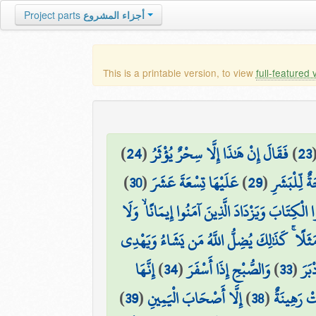
Project parts
أجزاء المشروع
This is a printable version, to view
full-featured 
)
24
(
فَقَالَ إِنْ هَٰذَا إِلَّا سِحْرٌ يُؤْثَرُ
)
23
)
30
(
عَلَيْهَا تِسْعَةَ عَشَرَ
)
29
(
َةٌ لِّلْبَشَرِ
 الْكِتَابَ وَيَزْدَادَ الَّذِينَ آمَنُوا إِيمَانًا ۙ وَلَا
 مَثَلًا ۚ كَذَٰلِكَ يُضِلُّ اللَّهُ مَن يَشَاءُ وَيَهْدِي
إِنَّهَا
)
34
(
وَالصُّبْحِ إِذَا أَسْفَرَ
)
33
(
ْبَرَ
)
39
(
إِلَّا أَصْحَابَ الْيَمِينِ
)
38
(
ْ رَهِينَةٌ