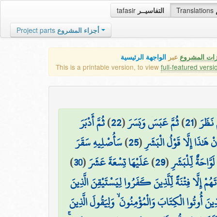
tafasir
التفاسيــر
Translations
Project parts
أجزاء المشروع
زات المشروع
عبر
الواجهة الرئيسية
This is a printable version, to view
full-featured versi
ثُمَّ أَدْبَرَ
)
22
(
ثُمَّ عَبَسَ وَبَسَرَ
)
21
(
َ نَظَرَ
سَأُصْلِيهِ سَقَرَ
)
25
(
نْ هَٰذَا إِلَّا قَوْلُ الْبَشَرِ
)
30
(
عَلَيْهَا تِسْعَةَ عَشَرَ
)
29
(
لَوَّاحَةٌ لِّلْبَشَرِ
ُمْ إِلَّا فِتْنَةً لِّلَّذِينَ كَفَرُوا لِيَسْتَيْقِنَ الَّذِينَ
َذِينَ أُوتُوا الْكِتَابَ وَالْمُؤْمِنُونَ ۙ وَلِيَقُولَ الَّذِينَ