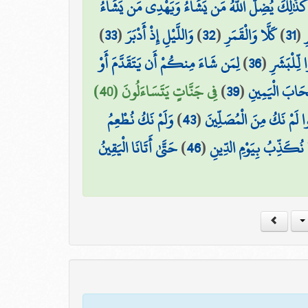
ًا ۚ كَذَٰلِكَ يُضِلُّ اللَّهُ مَن يَشَاءُ وَيَهْدِي مَن يَشَاءُ
)
33
(
وَاللَّيْلِ إِذْ أَدْبَرَ
)
32
(
كَلَّا وَالْقَمَرِ
)
31
(
ِ
لِمَن شَاءَ مِنكُمْ أَن يَتَقَدَّمَ أَوْ
)
36
(
 لِّلْبَشَرِ
فِي جَنَّاتٍ يَتَسَاءَلُونَ (40)
)
39
(
ْحَابَ الْيَمِينِ
وَلَمْ نَكُ نُطْعِمُ
)
43
(
وا لَمْ نَكُ مِنَ الْمُصَلِّينَ
حَتَّىٰ أَتَانَا الْيَقِينُ
)
46
(
ا نُكَذِّبُ بِيَوْمِ الدِّينِ